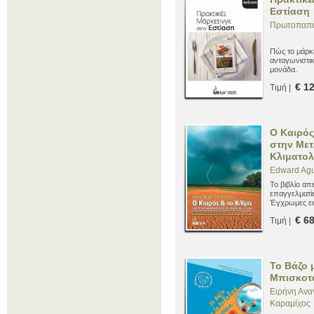
Εστίαση
Πρωτοπαπα
Πώς το μάρκ
ανταγωνιστικ
μονάδα.
€ 1
Τιμή |
Ο Καιρός
στην Μετ
Κλιματολ
Edward Agu
Το βιβλίο απ
επαγγελματί
Έγχρωμες εικ
ερωτήσεις κ
€ 6
Τιμή |
Το Βάζο 
Μπισκοτ
Ειρήνη Ανα
Καραμίχος