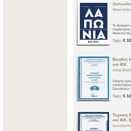
Λαπωνία 
Μαρκ Ανζελέ
Το θεατρικό 
παράστασης 
διασκευή τη
€ 1
Τιμή |
Βοηθός Ν
για ΙΕΚ.
Ηλίας Βασι
Οδηγός προετ
πιστοποίηση
Ερωτήσεων 
€ 1
Τιμή |
Τεχνική 
και ΙΕΚ.
Κωνσταντίν