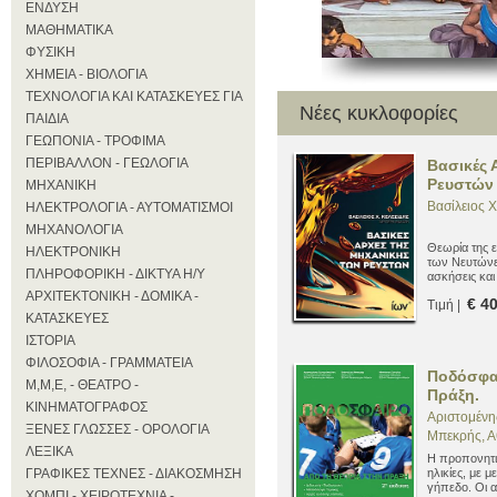
ΕΝΔΥΣΗ
ΜΑΘΗΜΑΤΙΚΑ
ΦΥΣΙΚΗ
ΧΗΜΕΙΑ - ΒΙΟΛΟΓΙΑ
ΤΕΧΝΟΛΟΓΙΑ ΚΑΙ ΚΑΤΑΣΚΕΥΕΣ ΓΙΑ
Nέες κυκλοφορίες
ΠΑΙΔΙΑ
ΓΕΩΠΟΝΙΑ - ΤΡΟΦΙΜΑ
ΠΕΡΙΒΑΛΛΟΝ - ΓΕΩΛΟΓΙΑ
Βασικές 
Ρευστών
ΜΗΧΑΝΙΚΗ
Βασίλειος Χ
ΗΛΕΚΤΡΟΛΟΓΙΑ - ΑΥΤΟΜΑΤΙΣΜΟΙ
ΜΗΧΑΝΟΛΟΓΙΑ
Θεωρία της 
ΗΛΕΚΤΡΟΝΙΚΗ
των Νευτώνε
ΠΛΗΡΟΦΟΡΙΚΗ - ΔΙΚΤΥΑ Η/Υ
ασκήσεις κα
ΑΡΧΙΤΕΚΤΟΝΙΚΗ - ΔΟΜΙΚΑ -
€ 4
Τιμή |
ΚΑΤΑΣΚΕΥΕΣ
ΙΣΤΟΡΙΑ
ΦΙΛΟΣΟΦΙΑ - ΓΡΑΜΜΑΤΕΙΑ
Ποδόσφαι
Μ,Μ,Ε, - ΘΕΑΤΡΟ -
Πράξη.
ΚΙΝΗΜΑΤΟΓΡΑΦΟΣ
Αριστομένη
ΞΕΝΕΣ ΓΛΩΣΣΕΣ - ΟΡΟΛΟΓΙΑ
Μπεκρής, Α
ΛΕΞΙΚΑ
Η προπονητικ
ΓΡΑΦΙΚΕΣ ΤΕΧΝΕΣ - ΔΙΑΚΟΣΜΗΣΗ
ηλικίες, με 
γήπεδο. Οι α
ΧΟΜΠΙ - ΧΕΙΡΟΤΕΧΝΙΑ -