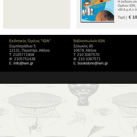
Η έκδοση είν
Ομίλου ΙΩΝ,
«Μ.Α.μ.Α.» ό
πωλήσεων.
€ 1
Τιμή |
Εκδοτικός Όμιλος "ΙΩΝ"
Βιβλιοπωλείο ΙΩΝ
Συμπληγάδων 5
Σόλωνος 85
12131, Περιστέρι, Αθήνα
10679, Αθήνα
Τ: 2105771908
Τ: 210 3387570
Φ: 2105751438
Φ: 210 3387571
Ε:
info@iwn.gr
Ε:
bookstore@iwn.gr