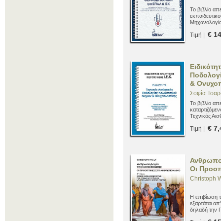
Το βιβλίο απ
εκπαιδευτικο
Μηχανολογία
€ 1
Τιμή |
Ειδικότη
Ποδολογ
& Ονυχοπ
Σοφία Τσα
Το βιβλίο απ
καταρτιζόμεν
Τεχνικός Αι
Νυχιών και 
€ 7,
Τιμή |
περάσουν με
εξετάσεων π
Ανθρωπολ
Οι Προοπ
Christoph W
Η επιβίωση 
εξαρτάται απ
δηλαδή την 