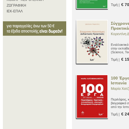
σύγχρονου π
€ 7
Τιμή |
ποδόσφαιρο.
ΖΩΓΡΑΦΙΚΗ
ΙΕΚ-ΕΠΑΛ
Σύγχρονε
Πρακτικέ
Κορεντίνη 
Εναλλακτικά 
στην εκπαίδ
(Science, Te
€ 1
Τιμή |
100 Έργα
Ισπανία
Μαρία Χατ
Περιλήψεις, 
βιογραφικά 
από την Ισπα
€ 2
Τιμή |