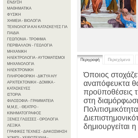
ΕΝΔΥΣΗ
ΜΑΘΗΜΑΤΙΚΑ
ΦΥΣΙΚΗ
ΧΗΜΕΙΑ - ΒΙΟΛΟΓΙΑ
ΤΕΧΝΟΛΟΓΙΑ ΚΑΙ ΚΑΤΑΣΚΕΥΕΣ ΓΙΑ
ΠΑΙΔΙΑ
ΓΕΩΠΟΝΙΑ - ΤΡΟΦΙΜΑ
ΠΕΡΙΒΑΛΛΟΝ - ΓΕΩΛΟΓΙΑ
ΜΗΧΑΝΙΚΗ
ΗΛΕΚΤΡΟΛΟΓΙΑ - ΑΥΤΟΜΑΤΙΣΜΟΙ
Περιγραφή
Περιεχόμενα
ΜΗΧΑΝΟΛΟΓΙΑ
ΗΛΕΚΤΡΟΝΙΚΗ
Όποιος στοχάζε
ΠΛΗΡΟΦΟΡΙΚΗ - ΔΙΚΤΥΑ Η/Υ
αναπόφευκτα θα
ΑΡΧΙΤΕΚΤΟΝΙΚΗ - ΔΟΜΙΚΑ -
ΚΑΤΑΣΚΕΥΕΣ
προϋποθέσεις τ
ΙΣΤΟΡΙΑ
στη διαμόρφωσή
ΦΙΛΟΣΟΦΙΑ - ΓΡΑΜΜΑΤΕΙΑ
Μ,Μ,Ε, - ΘΕΑΤΡΟ -
Πολιτισμικότητα
ΚΙΝΗΜΑΤΟΓΡΑΦΟΣ
Διεπιστημονικό
ΞΕΝΕΣ ΓΛΩΣΣΕΣ - ΟΡΟΛΟΓΙΑ
δημιουργείται 
ΛΕΞΙΚΑ
ΓΡΑΦΙΚΕΣ ΤΕΧΝΕΣ - ΔΙΑΚΟΣΜΗΣΗ
ΧΟΜΠΙ - ΧΕΙΡΟΤΕΧΝΙΑ -