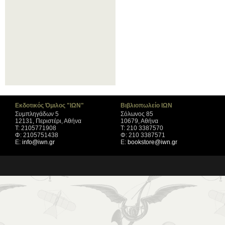
Εκδοτικός Όμιλος "ΙΩΝ"
Βιβλιοπωλείο ΙΩΝ
Συμπληγάδων 5
Σόλωνος 85
12131, Περιστέρι, Αθήνα
10679, Αθήνα
Τ: 2105771908
Τ: 210 3387570
Φ: 2105751438
Φ: 210 3387571
Ε:
info@iwn.gr
Ε:
bookstore@iwn.gr