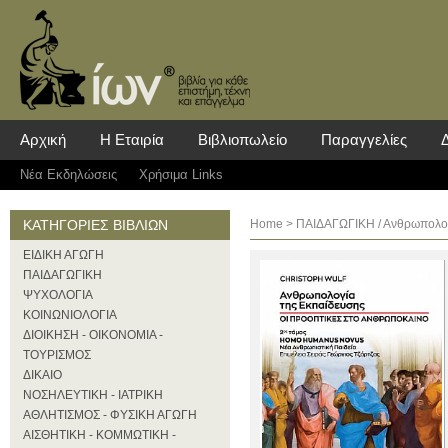
Αρχική
Η Εταιρία
Βιβλιοπωλείο
Παραγγελίες
Νέα Eκδηλώσεις
Χρήσιμα Links
ΚΑΤΗΓΟΡΙΕΣ ΒΙΒΛΙΩΝ
Home
>
ΠΑΙΔΑΓΩΓΙΚΗ
/ Ανθρωπολογ
ΕΙΔΙΚΗ ΑΓΩΓΗ
ΠΑΙΔΑΓΩΓΙΚΗ
ΨΥΧΟΛΟΓΙΑ
ΚΟΙΝΩΝΙΟΛΟΓΙΑ
ΔΙΟΙΚΗΣΗ - ΟΙΚΟΝΟΜΙΑ -
ΤΟΥΡΙΣΜΟΣ
ΔΙΚΑΙΟ
ΝΟΣΗΛΕΥΤΙΚΗ - ΙΑΤΡΙΚΗ
ΑΘΛΗΤΙΣΜΟΣ - ΦΥΣΙΚΗ ΑΓΩΓΗ
ΑΙΣΘΗΤΙΚΗ - ΚΟΜΜΩΤΙΚΗ -