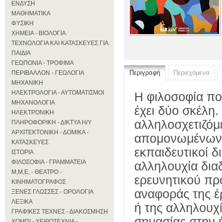
ΕΝΔΥΣΗ
ΜΑΘΗΜΑΤΙΚΑ
ΦΥΣΙΚΗ
ΧΗΜΕΙΑ - ΒΙΟΛΟΓΙΑ
ΤΕΧΝΟΛΟΓΙΑ ΚΑΙ ΚΑΤΑΣΚΕΥΕΣ ΓΙΑ
ΠΑΙΔΙΑ
ΓΕΩΠΟΝΙΑ - ΤΡΟΦΙΜΑ
Περιγραφή
Περιεχόμενα
ΠΕΡΙΒΑΛΛΟΝ - ΓΕΩΛΟΓΙΑ
ΜΗΧΑΝΙΚΗ
ΗΛΕΚΤΡΟΛΟΓΙΑ - ΑΥΤΟΜΑΤΙΣΜΟΙ
Η φιλοσοφία πο
ΜΗΧΑΝΟΛΟΓΙΑ
έχει δύο σκέλη.
ΗΛΕΚΤΡΟΝΙΚΗ
αλληλοσχετιζόμ
ΠΛΗΡΟΦΟΡΙΚΗ - ΔΙΚΤΥΑ Η/Υ
ΑΡΧΙΤΕΚΤΟΝΙΚΗ - ΔΟΜΙΚΑ -
απομονωμένων κ
ΚΑΤΑΣΚΕΥΕΣ
εκπαιδευτικοί 
ΙΣΤΟΡΙΑ
ΦΙΛΟΣΟΦΙΑ - ΓΡΑΜΜΑΤΕΙΑ
αλληλουχία δια
Μ,Μ,Ε, - ΘΕΑΤΡΟ -
ερευνητικού πρ
ΚΙΝΗΜΑΤΟΓΡΑΦΟΣ
αναφοράς της έρ
ΞΕΝΕΣ ΓΛΩΣΣΕΣ - ΟΡΟΛΟΓΙΑ
ΛΕΞΙΚΑ
ή της αλληλουχί
ΓΡΑΦΙΚΕΣ ΤΕΧΝΕΣ - ΔΙΑΚΟΣΜΗΣΗ
σημασίας στην έ
ΧΟΜΠΙ - ΧΕΙΡΟΤΕΧΝΙΑ -