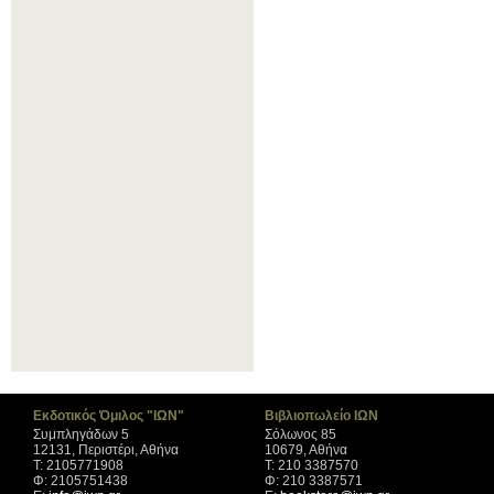
Εκδοτικός Όμιλος "ΙΩΝ"
Βιβλιοπωλείο ΙΩΝ
Συμπληγάδων 5
Σόλωνος 85
12131, Περιστέρι, Αθήνα
10679, Αθήνα
Τ: 2105771908
Τ: 210 3387570
Φ: 2105751438
Φ: 210 3387571