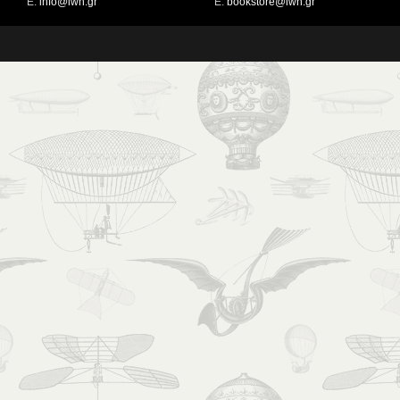
Ε:
info@iwn.gr
Ε:
bookstore@iwn.gr