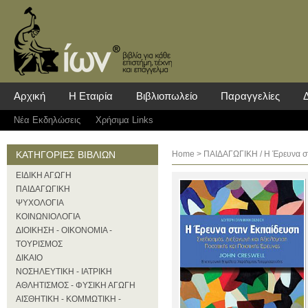
Αρχική
Η Εταιρία
Βιβλιοπωλείο
Παραγγελίες
Νέα Eκδηλώσεις
Χρήσιμα Links
ΚΑΤΗΓΟΡΙΕΣ ΒΙΒΛΙΩΝ
Home
>
ΠΑΙΔΑΓΩΓΙΚΗ
/ Η Έρευνα σ
ΕΙΔΙΚΗ ΑΓΩΓΗ
ΠΑΙΔΑΓΩΓΙΚΗ
ΨΥΧΟΛΟΓΙΑ
ΚΟΙΝΩΝΙΟΛΟΓΙΑ
ΔΙΟΙΚΗΣΗ - ΟΙΚΟΝΟΜΙΑ -
ΤΟΥΡΙΣΜΟΣ
ΔΙΚΑΙΟ
ΝΟΣΗΛΕΥΤΙΚΗ - ΙΑΤΡΙΚΗ
ΑΘΛΗΤΙΣΜΟΣ - ΦΥΣΙΚΗ ΑΓΩΓΗ
ΑΙΣΘΗΤΙΚΗ - ΚΟΜΜΩΤΙΚΗ -