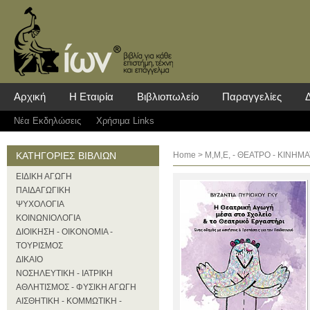
Αρχική
Η Εταιρία
Βιβλιοπωλείο
Παραγγελίες
Νέα Eκδηλώσεις
Χρήσιμα Links
ΚΑΤΗΓΟΡΙΕΣ ΒΙΒΛΙΩΝ
Home
>
Μ,Μ,Ε, - ΘΕΑΤΡΟ - ΚΙΝΗ
ΕΙΔΙΚΗ ΑΓΩΓΗ
ΠΑΙΔΑΓΩΓΙΚΗ
ΨΥΧΟΛΟΓΙΑ
ΚΟΙΝΩΝΙΟΛΟΓΙΑ
ΔΙΟΙΚΗΣΗ - ΟΙΚΟΝΟΜΙΑ -
ΤΟΥΡΙΣΜΟΣ
ΔΙΚΑΙΟ
ΝΟΣΗΛΕΥΤΙΚΗ - ΙΑΤΡΙΚΗ
ΑΘΛΗΤΙΣΜΟΣ - ΦΥΣΙΚΗ ΑΓΩΓΗ
ΑΙΣΘΗΤΙΚΗ - ΚΟΜΜΩΤΙΚΗ -