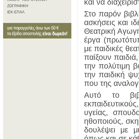
και να διαχειρι
ΖΩΓΡΑΦΙΚΗ
Στο παρόν βιβλ
ΙΕΚ-ΕΠΑΛ
ασκήσεις και ιδ
Θεατρική Αγωγή
έργα (πρωτότυ
με παιδικές θεα
παίξουν παιδιά
την πολύτιμη β
την παιδική ψυ
που της αναλογε
Αυτό το βιβ
εκπαιδευτικού
υγείας, σπουδ
ηθοποιούς, σκην
δουλέψει με μ
όπως και σε κάθ