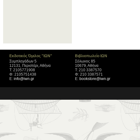
Εκδοτικός Όμιλος "ΙΩΝ"
Βιβλιοπωλείο ΙΩΝ
Συμπληγάδων 5
Σόλωνος 85
12131, Περιστέρι, Αθήνα
10679, Αθήνα
Τ: 2105771908
Τ: 210 3387570
Φ: 2105751438
Φ: 210 3387571
Ε:
info@iwn.gr
Ε:
bookstore@iwn.gr