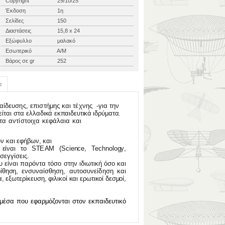
Copyright
29/10/25
Έκδοση
1η
Σελίδες
150
Διαστάσεις
15,8 x 24
Εξώφυλλο
μαλακό
Εσωτερικό
Α/Μ
Βάρος σε gr
252
α
αίδευσης
,
επι
σ
τήμη
ς
κ
α
ι
τ
έ
χνη
ς -
γι
α
τ
ην
είτα
ι
σ
τ
α
ελ
λαδι
κ
ά
εκπαιδευτι
κ
ά
ιδρύματα
.
τ
α
α
ν
τί
σ
τοι
χ
α
κεφ
ά
λαι
α
κ
α
ι
ώ
ν
κ
α
ι
εφήβων
,
κ
α
ι
ς
είνα
ι
τ
ο
ST
E
A
M
(
Science
,
T
echnolog
y
,
σε
γ
γίσεις
.
υ
είνα
ι
παρό
ν
τ
α
τόσ
ο
σ
τ
η
ν
ιδιωτικ
ή
όσ
ο
κ
α
ι
ίθηση
,
ενσυ
ναίσθηση
,
αυτοσυνείδησ
η
κ
α
ι
α
,
εξωτερίκευση
,
φιλι
κ
ο
ί
κ
α
ι
ερωτι
κ
ο
ί
δεσμοί
,
 μέσα που εφαρμόζονται στον εκπαιδευτικό