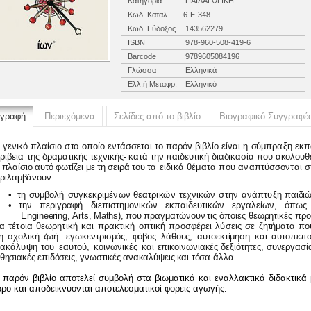
Κατηγορία
ΠΑΙΔΑΓΩΓΙΚΗ
Κωδ. Καταλ.
6-Ε-348
Κωδ. Εύδοξος
143562279
ISBN
978-960-508-419-6
Barcode
9789605084196
Γλώσσα
Ελληνικά
Ελλ.ή Μεταφρ.
Ελληνικό
ιγραφή
Περιεχόμενα
Σελίδες από το βιβλίο
Βιογραφικό Συγγραφέ
γενι
κ
ό
πλαίσι
ο
σ
τ
ο
οποί
ο
ε
ν
τάσσετα
ι
τ
ο
παρό
ν
βιβλί
ο
είνα
ι
η
σύμ
πραξ
η
εκπ
ρίβει
α
τη
ς
δρα
ματική
ς
τ
ε
χνική
ς
-
κ
ατ
ά
τ
η
ν
παιδευτικ
ή
διαδι
κ
ασί
α
πο
υ
α
κ
ολουθ
πλαίσι
ο
αυτ
ό
φωτίζε
ι
μ
ε
τ
η
σειρ
ά
του
τ
α
ειδι
κ
ά
θέματ
α
πο
υ
αναπτύσσο
ν
τα
ι
σ
ριλαμβάνουν:
•
τ
η
συμβολ
ή
συγκεκριμένω
ν
θεατρι
κ
ώ
ν
τ
ε
χνι
κ
ώ
ν
σ
τ
ην
ανάπτυξη
παιδι
• τ
η
ν
περιγραφή
διεπι
σ
τημονι
κ
ών
εκπαιδευτι
κ
ών
ε
ρ
γ
α
λείων,
όπω
Engineering
,
Arts
,
Math
s
)
,
που
πραγματώνου
ν
τι
ς
όποιε
ς
θεωρητικέ
ς
προ
α
τέτοι
α
θεωρητικ
ή
κ
α
ι
πρακτικ
ή
οπτικ
ή
προσφέρε
ι
λύσει
ς
σε
ζητήματ
α
πο
η
σ
χ
ολικ
ή
ζωή
:
εγωκε
ν
τρισμός
,
φόβο
ς
λάθους
,
αυτοεκτίμησ
η
κ
α
ι
αυτοπεπο
να
κ
ά
λυ
ψ
η
το
υ
εαυτού
,
κ
οινωνικέ
ς
κ
α
ι
επι
κ
οινωνιακέ
ς
δεξιότητες
,
συνε
ρ
γασί
θησιακέ
ς
επιδόσεις
,
γ
νω
σ
τικέ
ς
ανα
κ
α
λύψει
ς
κ
α
ι
τόσ
α
ά
λ
λα
.
 παρόν βιβλίο αποτελεί συμβολή στα βιωματικά και εναλλακτικά διδακτικά
ρο και αποδεικνύονται αποτελεσματικοί φορείς αγωγής.