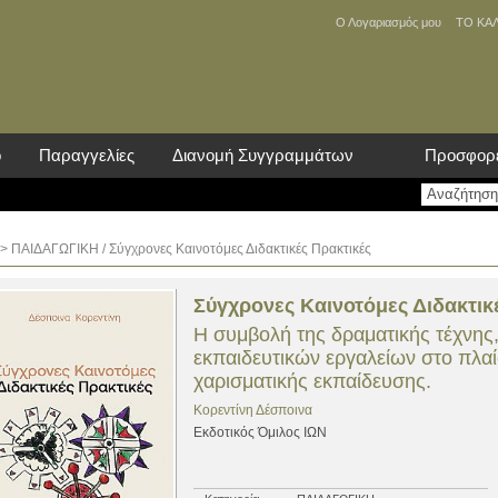
Ο Λογαριασμός μου
ΤΟ ΚΑ
ο
Παραγγελίες
Διανομή Συγγραμμάτων
Προσφορ
>
ΠΑΙΔΑΓΩΓΙΚΗ
/ Σύγχρονες Καινοτόμες Διδακτικές Πρακτικές
Σύγχρονες Καινοτόμες Διδακτικ
Η συμβολή της δραματικής τέχνης
εκπαιδευτικών εργαλείων στο πλαίσ
χαρισματικής εκπαίδευσης.
Κορεντίνη Δέσποινα
Εκδοτικός Όμιλος ΙΩΝ