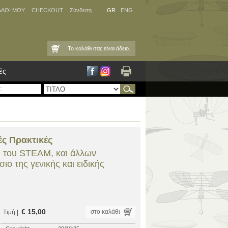
ΛΑΘΙ ΜΟΥ
CHECKOUT
Σύνδεση
GR
ENG
Το καλάθι σας είναι άδειο.
ές
ές Πρακτικές
, του STEAM, και άλλων
ιο της γενικής και ειδικής
€ 15,00
στο καλάθι
Τιμή |