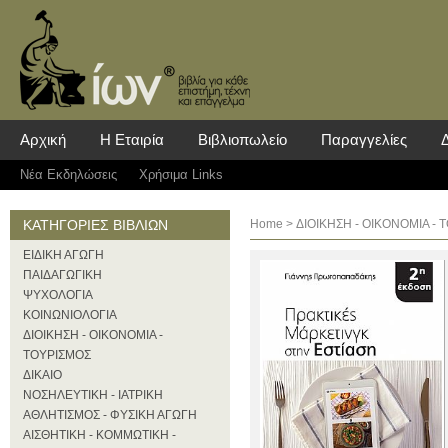
Αρχική
Η Εταιρία
Βιβλιοπωλείο
Παραγγελίες
Νέα Eκδηλώσεις
Χρήσιμα Links
ΚΑΤΗΓΟΡΙΕΣ ΒΙΒΛΙΩΝ
Home
>
ΔΙΟΙΚΗΣΗ - ΟΙΚΟΝΟΜΙΑ - 
ΕΙΔΙΚΗ ΑΓΩΓΗ
ΠΑΙΔΑΓΩΓΙΚΗ
ΨΥΧΟΛΟΓΙΑ
ΚΟΙΝΩΝΙΟΛΟΓΙΑ
ΔΙΟΙΚΗΣΗ - ΟΙΚΟΝΟΜΙΑ -
ΤΟΥΡΙΣΜΟΣ
ΔΙΚΑΙΟ
ΝΟΣΗΛΕΥΤΙΚΗ - ΙΑΤΡΙΚΗ
ΑΘΛΗΤΙΣΜΟΣ - ΦΥΣΙΚΗ ΑΓΩΓΗ
ΑΙΣΘΗΤΙΚΗ - ΚΟΜΜΩΤΙΚΗ -