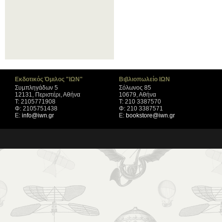
Εκδοτικός Όμιλος "ΙΩΝ"
Βιβλιοπωλείο ΙΩΝ
Συμπληγάδων 5
Σόλωνος 85
12131, Περιστέρι, Αθήνα
10679, Αθήνα
Τ: 2105771908
Τ: 210 3387570
Φ: 2105751438
Φ: 210 3387571
Ε:
info@iwn.gr
Ε:
bookstore@iwn.gr