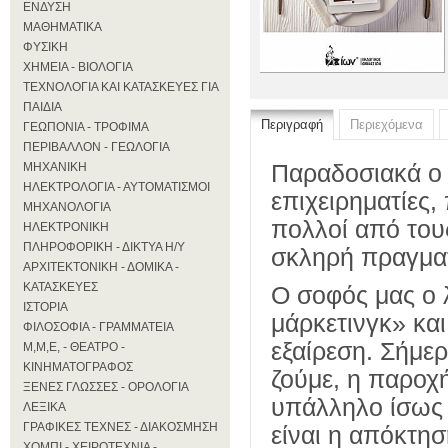
ΕΝΔΥΣΗ
ΜΑΘΗΜΑΤΙΚΑ
ΦΥΣΙΚΗ
ΧΗΜΕΙΑ - ΒΙΟΛΟΓΙΑ
ΤΕΧΝΟΛΟΓΙΑ ΚΑΙ ΚΑΤΑΣΚΕΥΕΣ ΓΙΑ
ΠΑΙΔΙΑ
Περιγραφή
Περιεχόμενα
ΓΕΩΠΟΝΙΑ - ΤΡΟΦΙΜΑ
ΠΕΡΙΒΑΛΛΟΝ - ΓΕΩΛΟΓΙΑ
ΜΗΧΑΝΙΚΗ
Παραδοσιακά ο 
ΗΛΕΚΤΡΟΛΟΓΙΑ - ΑΥΤΟΜΑΤΙΣΜΟΙ
επιχειρηματίες,
ΜΗΧΑΝΟΛΟΓΙΑ
πολλοί από του
ΗΛΕΚΤΡΟΝΙΚΗ
ΠΛΗΡΟΦΟΡΙΚΗ - ΔΙΚΤΥΑ Η/Υ
σκληρή πραγματ
ΑΡΧΙΤΕΚΤΟΝΙΚΗ - ΔΟΜΙΚΑ -
ΚΑΤΑΣΚΕΥΕΣ
Ο σοφός μας ο λ
ΙΣΤΟΡΙΑ
μάρκετινγκ» κα
ΦΙΛΟΣΟΦΙΑ - ΓΡΑΜΜΑΤΕΙΑ
εξαίρεση. Σήμε
Μ,Μ,Ε, - ΘΕΑΤΡΟ -
ΚΙΝΗΜΑΤΟΓΡΑΦΟΣ
ζούμε, η παροχ
ΞΕΝΕΣ ΓΛΩΣΣΕΣ - ΟΡΟΛΟΓΙΑ
υπάλληλο ίσως 
ΛΕΞΙΚΑ
ΓΡΑΦΙΚΕΣ ΤΕΧΝΕΣ - ΔΙΑΚΟΣΜΗΣΗ
είναι η απόκτη
ΧΟΜΠΙ - ΧΕΙΡΟΤΕΧΝΙΑ -