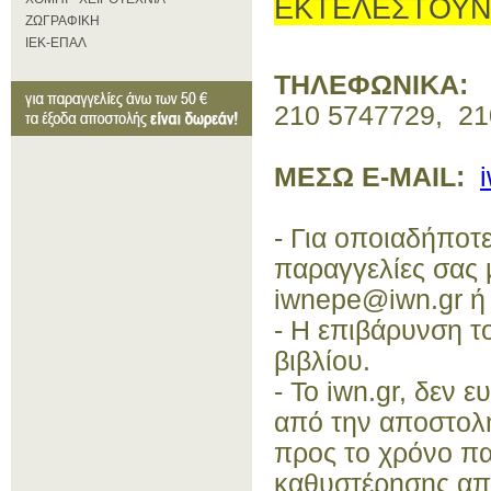
ΕΚΤΕΛΕΣΤΟΥΝ 
ΖΩΓΡΑΦΙΚΗ
ΙΕΚ-ΕΠΑΛ
ΤΗΛΕΦΩΝΙΚΑ:
210 5747729, 210
ΜΕΣΩ Ε-ΜΑΙL:
- Για οποιαδήποτ
παραγγελίες σας 
iwnepe@iwn.gr ή 
- Η επιβάρυνση τ
βιβλίου.
- Το iwn.gr, δεν 
από την αποστολή
προς το χρόνο π
καθυστέρησης απ