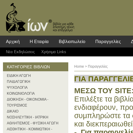
Αρχική
Η Εταιρία
Βιβλιοπωλείο
Παραγγελίες
Νέα Eκδηλώσεις
Χρήσιμα Links
ΚΑΤΗΓΟΡΙΕΣ ΒΙΒΛΙΩΝ
Home
> Παραγγελίες
ΕΙΔΙΚΗ ΑΓΩΓΗ
ΓΙΑ ΠΑΡΑΓΓΕΛΙ
ΠΑΙΔΑΓΩΓΙΚΗ
ΨΥΧΟΛΟΓΙΑ
ΜΕΣΩ ΤΟΥ SITE
ΚΟΙΝΩΝΙΟΛΟΓΙΑ
Επιλέξτε τα βιβλί
ΔΙΟΙΚΗΣΗ - ΟΙΚΟΝΟΜΙΑ -
ΤΟΥΡΙΣΜΟΣ
ενδιαφέρουν, προ
ΔΙΚΑΙΟ
συμπληρώστε τα σ
ΝΟΣΗΛΕΥΤΙΚΗ - ΙΑΤΡΙΚΗ
και διεκπεραιωθεί
ΑΘΛΗΤΙΣΜΟΣ - ΦΥΣΙΚΗ ΑΓΩΓΗ
ΑΙΣΘΗΤΙΚΗ - ΚΟΜΜΩΤΙΚΗ -
- Για παραγγελίε