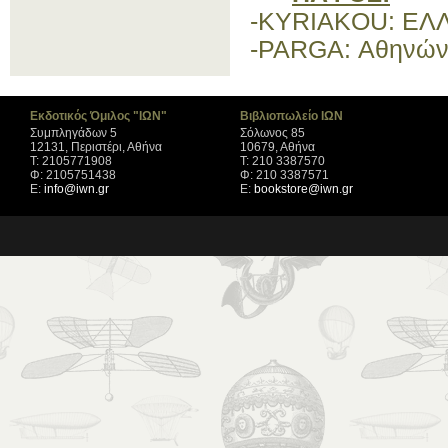
-KYRIAKOU:
ΕΛ
-PARGA:
Αθηνών
Εκδοτικός Όμιλος "ΙΩΝ"
Βιβλιοπωλείο ΙΩΝ
Συμπληγάδων 5
Σόλωνος 85
12131, Περιστέρι, Αθήνα
10679, Αθήνα
Τ: 2105771908
Τ: 210 3387570
Φ: 2105751438
Φ: 210 3387571
Ε:
info@iwn.gr
Ε:
bookstore@iwn.gr