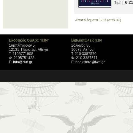
€ 2
Τιμή |
Αποτελέσματα 1-12 (από 87)
Εκδοτικός Όμιλος "ΙΩΝ"
Βιβλιοπωλείο ΙΩΝ
Συμπληγάδων 5
Σόλωνος 85
12131, Περιστέρι, Αθήνα
10679, Αθήνα
Τ: 2105771908
Τ: 210 3387570
Φ: 2105751438
Φ: 210 3387571
Ε:
info@iwn.gr
Ε:
bookstore@iwn.gr