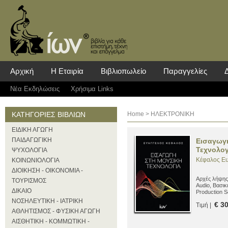
Αρχική
Η Εταιρία
Βιβλιοπωλείο
Παραγγελίες
Νέα Eκδηλώσεις
Χρήσιμα Links
ΚΑΤΗΓΟΡΙΕΣ ΒΙΒΛΙΩΝ
Home
> ΗΛΕΚΤΡΟΝΙΚΗ
ΕΙΔΙΚΗ ΑΓΩΓΗ
ΠΑΙΔΑΓΩΓΙΚΗ
Εισαγωγ
Τεχνολογ
ΨΥΧΟΛΟΓΙΑ
Κέφαλος Ε
ΚΟΙΝΩΝΙΟΛΟΓΙΑ
ΔΙΟΙΚΗΣΗ - ΟΙΚΟΝΟΜΙΑ -
Aρχές λήψης
ΤΟΥΡΙΣΜΟΣ
Audio, Βασικ
ΔΙΚΑΙΟ
Production S
ΝΟΣΗΛΕΥΤΙΚΗ - ΙΑΤΡΙΚΗ
€ 3
Τιμή |
ΑΘΛΗΤΙΣΜΟΣ - ΦΥΣΙΚΗ ΑΓΩΓΗ
ΑΙΣΘΗΤΙΚΗ - ΚΟΜΜΩΤΙΚΗ -