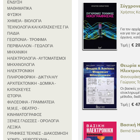
ΕΝΔΥΣΗ
Σύγχρονε
ΜΑΘΗΜΑΤΙΚΑ
Χρήστος Κα
ΦΥΣΙΚΗ
ΧΗΜΕΙΑ - ΒΙΟΛΟΓΙΑ
ΤΕΧΝΟΛΟΓΙΑ ΚΑΙ ΚΑΤΑΣΚΕΥΕΣ ΓΙΑ
Για τον αρχά
ΠΑΙΔΙΑ
και για τον
όργανα, κατ
ΓΕΩΠΟΝΙΑ - ΤΡΟΦΙΜΑ
θέσεις, μουσι
€ 2
Τιμή |
ΠΕΡΙΒΑΛΛΟΝ - ΓΕΩΛΟΓΙΑ
ΜΗΧΑΝΙΚΗ
ΗΛΕΚΤΡΟΛΟΓΙΑ - ΑΥΤΟΜΑΤΙΣΜΟΙ
ΜΗΧΑΝΟΛΟΓΙΑ
Θεωρία κ
Ηλεκτρο
ΗΛΕΚΤΡΟΝΙΚΗ
Φανουράκης
ΠΛΗΡΟΦΟΡΙΚΗ - ΔΙΚΤΥΑ Η/Υ
Γεώργιος Τ
ΑΡΧΙΤΕΚΤΟΝΙΚΗ - ΔΟΜΙΚΑ -
Οι βασικές γ
ΚΑΤΑΣΚΕΥΕΣ
ολοκληρωμέ
ΙΣΤΟΡΙΑ
μέθοδοι, διαδ
εφαρμογών.
ΦΙΛΟΣΟΦΙΑ - ΓΡΑΜΜΑΤΕΙΑ
€ 4
Τιμή |
Μ,Μ,Ε, - ΘΕΑΤΡΟ -
ΚΙΝΗΜΑΤΟΓΡΑΦΟΣ
ΞΕΝΕΣ ΓΛΩΣΣΕΣ - ΟΡΟΛΟΓΙΑ
Βασική Η
ΛΕΞΙΚΑ
Bernd Sch
ΓΡΑΦΙΚΕΣ ΤΕΧΝΕΣ - ΔΙΑΚΟΣΜΗΣΗ
ΧΟΜΠΙ - ΧΕΙΡΟΤΕΧΝΙΑ -