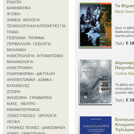
ΕΝΔΥΣΗ
Τα Βήματ
ΜΑΘΗΜΑΤΙΚΑ
Mack Owe
ΦΥΣΙΚΗ
ΧΗΜΕΙΑ - ΒΙΟΛΟΓΙΑ
ΤΕΧΝΟΛΟΓΙΑ ΚΑΙ ΚΑΤΑΣΚΕΥΕΣ ΓΙΑ
Αυτό το βιβλ
ΠΑΙΔΙΑ
διαδικασία μ
οργανωμένη 
ΓΕΩΠΟΝΙΑ - ΤΡΟΦΙΜΑ
οργανώνονται
€ 1
Τιμή |
καταλήξουν 
ΠΕΡΙΒΑΛΛΟΝ - ΓΕΩΛΟΓΙΑ
ΜΗΧΑΝΙΚΗ
ΗΛΕΚΤΡΟΛΟΓΙΑ - ΑΥΤΟΜΑΤΙΣΜΟΙ
ΜΗΧΑΝΟΛΟΓΙΑ
Δημιουργ
Παιχνιδι
ΗΛΕΚΤΡΟΝΙΚΗ
Γαλάνη Μά
ΠΛΗΡΟΦΟΡΙΚΗ - ΔΙΚΤΥΑ Η/Υ
ΑΡΧΙΤΕΚΤΟΝΙΚΗ - ΔΟΜΙΚΑ -
Το βιβλίο αυ
ΚΑΤΑΣΚΕΥΕΣ
επιτευχθούν 
ΙΣΤΟΡΙΑ
σχολική τάξη
Το Θεατρικό Π
ΦΙΛΟΣΟΦΙΑ - ΓΡΑΜΜΑΤΕΙΑ
€ 1
Τιμή |
διαδικασία μ
Μ,Μ,Ε, - ΘΕΑΤΡΟ -
τέχνη και στ
ΚΙΝΗΜΑΤΟΓΡΑΦΟΣ
ΞΕΝΕΣ ΓΛΩΣΣΕΣ - ΟΡΟΛΟΓΙΑ
Εισαγωγή
ΛΕΞΙΚΑ
Κινηματο
ΓΡΑΦΙΚΕΣ ΤΕΧΝΕΣ - ΔΙΑΚΟΣΜΗΣΗ
Τηλεόρα
ΧΟΜΠΙ - ΧΕΙΡΟΤΕΧΝΙΑ -