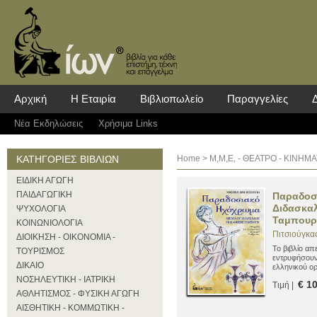
Αρχική
Η Εταιρία
Βιβλιοπωλείο
Παραγγελίες
Νέα Eκδηλώσεις
Χρήσιμα Links
ΚΑΤΗΓΟΡΙΕΣ ΒΙΒΛΙΩΝ
Home
> Μ,Μ,Ε, - ΘΕΑΤΡΟ - ΚΙΝΗ
ΕΙΔΙΚΗ ΑΓΩΓΗ
ΠΑΙΔΑΓΩΓΙΚΗ
Παραδοσ
Διδασκα
ΨΥΧΟΛΟΓΙΑ
Ταμπουρ
ΚΟΙΝΩΝΙΟΛΟΓΙΑ
Πιτσιούγκα
ΔΙΟΙΚΗΣΗ - ΟΙΚΟΝΟΜΙΑ -
Το βιβλίο απ
ΤΟΥΡΙΣΜΟΣ
εντρυφήσουν
ΔΙΚΑΙΟ
ελληνικού ο
ΝΟΣΗΛΕΥΤΙΚΗ - ΙΑΤΡΙΚΗ
€ 1
Τιμή |
ΑΘΛΗΤΙΣΜΟΣ - ΦΥΣΙΚΗ ΑΓΩΓΗ
ΑΙΣΘΗΤΙΚΗ - ΚΟΜΜΩΤΙΚΗ -