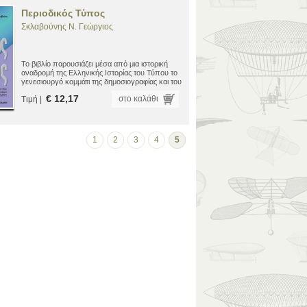
Περιοδικός Τύπος
Σκλαβούνης N. Γεώργιος
Το βιβλίο παρουσιάζει μέσα από μια ιστορική
αναδρομή της Ελληνικής Ιστορίας του Τύπου το
γενεσιουργό κομμάτι της δημοσιογραφίας και του
τύπου που είναι ο Περιοδικός Τύπος.
€ 12,17
στο καλάθι
Τιμή |
1
2
3
4
5