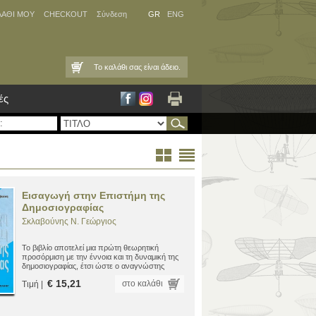
ΛΑΘΙ ΜΟΥ
CHECKOUT
Σύνδεση
GR
ENG
Το καλάθι σας είναι άδειο.
ές
Εισαγωγή στην Επιστήμη της
Δημοσιογραφίας
Σκλαβούνης N. Γεώργιος
Το βιβλίο αποτελεί μια πρώτη θεωρητική
προσόρμιση με την έννοια και τη δυναμική της
δημοσιογραφίας, έτσι ώστε ο αναγνώστης
μελετητής του χώρου της επικοινωνίας και πολύ
€ 15,21
στο καλάθι
Τιμή |
περισσότερο ο σπουδαστής της
δημοσιογραφικής επιστήμης να μπορεί να έχει
μια συνοπτική εικόνα γύρω από το
δημοσιογραφικό "γίγνεσθαι".