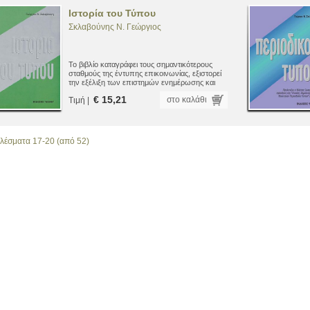
Ιστορία του Τύπου
Σκλαβούνης N. Γεώργιος
Το βιβλίο καταγράφει τους σημαντικότερους
σταθμούς της έντυπης επικοινωνίας, εξιστορεί
την εξέλιξη των επιστημών ενημέρωσης και
εισάγει τον αναγνώστη στην επιστήμη του
€ 15,21
στο καλάθι
Τιμή |
Τύπου και της Δημοσιογραφίας.
λέσματα 17-20 (από 52)