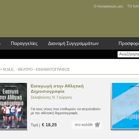
Ο Λογαριασμός μου
ΤΟ ΚΑ
ο
Παραγγελίες
Διανομή Συγγραμμάτων
Προσφορ
> Μ,Μ,Ε, - ΘΕΑΤΡΟ - ΚΙΝΗΜΑΤΟΓΡΑΦΟΣ
Εισαγωγή στην Αθλητική
Δημοσιογραφία
Σκλαβούνης N. Γεώργιος
Για τους νέους που επιθυμούν να ασχοληθούν
με την αθλητική δημοσιογραφία.
€ 18,25
στο καλάθι
Τιμή |