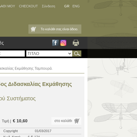
ΛΑΘΙ ΜΟΥ
CHECKOUT
Σύνδεση
GR
ENG
Το καλάθι σας είναι άδειο.
ές
ασκαλίας Εκμάθησης Ταμπουρά.
ος Διδασκαλίας Εκμάθησης
κού Συστήματος
€ 10,60
στο καλάθι
Τιμή |
Copyright
01/03/2017