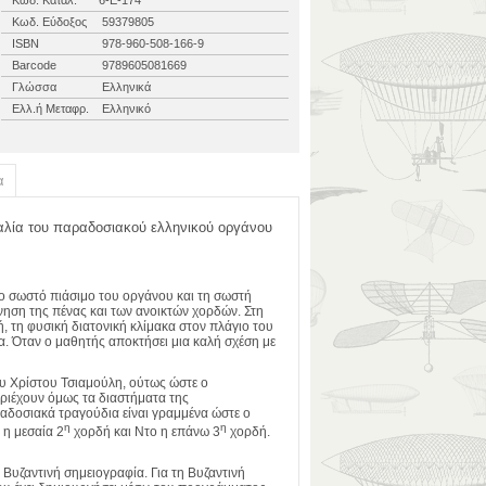
Κωδ. Καταλ.
6-Ε-174
Κωδ. Εύδοξος
59379805
ISBN
978-960-508-166-9
Barcode
9789605081669
Γλώσσα
Ελληνικά
Ελλ.ή Μεταφρ.
Ελληνικό
α
αλία του παραδοσια­κού ελληνικού οργάνου
ο σωστό πιάσιμο του οργάνου και τη σωστή
νηση της πένας και των ανοικτών χορδών. Στη
ή, τη φυσική διατονική κλίμακα στον πλάγιο του
α. Όταν ο μαθητής αποκτήσει μια καλή σχέση με
ου
Χρίστου Τσιαμούλη,
ούτως ώστε ο
ριέχουν όμως τα διαστήματα της
αδοσιακά τραγούδια είναι γραμμένα ώστε ο
η
η
 η μεσαία 2
χορδή και Ντο η επάνω 3
χορδή.
 Βυζαντινή σημειογραφία. Για τη Βυζαντινή