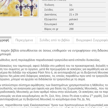
Έκδοση
1η
Σελίδες
104
Διαστάσεις
21 x 29
Εξώφυλλο
μαλακό
Εσωτερικό
Α/Μ
Βάρος σε gr
288
ιγραφή
Περιεχόμενα
Σελίδες από το βιβλίο
Βιογραφικό Συγγραφέ
 παρόν βιβλίο απευθύνεται σε όσους επιθυμούν να εντρυφήσουν στη διδασκ
μπουρά.
μέθοδος αυτή περιλαμβάνει παραδο­σιακά τραγούδια κατά επίπεδο δυσκο­λίας.
δάσκαλος του ταμπουρά, αφού διδάξει στο μαθητή του τα προκαταρκτικά, δηλαδή τ
ση του σώματος με το όργανο, μετά θα προχωρήσει σε ασκήσεις για εκμάθηση και κί
νέχεια θα διδάξει την κλίμακα Ράστ Ντο ή, σε αντιπαραβολή με τη Βυζαντινή Μουσικ
τάρτου Νη μέσα από διάφορες ασκήσεις, τις οποίες παραθέτω πριν από τα τραγούδι
 όργανο, μπορεί να αρχίσει να διδάσκεται τα τραγούδια με τη σειρά.
ν απλούστερο σύστημα εκμάθησης των διαστημάτων χρησιμοποιείται η Μέθοδος τ
ουδαστής να αναγνώσει μια ύφεση και μια δίεση της Ευρωπαϊκής Μουσικής, που πε
ραδοσιακής Μουσικής με έναν αριθμό πάνω στην αλλοίωση. Οι ασκήσεις και τα παρ
η
μπουράς να είναι κουρδι­σμένος σε Ρε, Σολ, Ντο, όπου Ρε είναι η κάτω 1
χορδή, Σολ
 αντιπαραβολή με τη Βυζαντινή Μουσική το κούρδισμα είναι Πα, Δι, Νη.
λος, παρατίθονται τρείς Εκκλησιαστικοί Ύμνοι των Χριστουγέννων σε Ευρωπαϊκή και