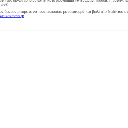
αφή των ύμνων χρησιμοποίήθηκε το πρόγραμμα
«Η Βυζαντινή Μουσική Γραφή»,
πο
nale
®
υς ύμνους μπορείτε να τους ακούσετε με ταμπουρά και βιολί στο διαδίκτυο σ
ww
.
ixoxroma
.
gr