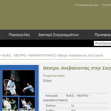
Ο Λογαριασμός μου
ΤΟ ΚΑ
ο
Παραγγελίες
Διανομή Συγγραμμάτων
Προσφορ
>
Μ,Μ,Ε, - ΘΕΑΤΡΟ - ΚΙΝΗΜΑΤΟΓΡΑΦΟΣ
/ Θέατρο. Ανεβαίνοντας στην Σκηνή
Θέατρο. Ανεβαίνοντας στην Σκη
Fingerhut Arden
Έλλην
Κατηγορία
Μ,Μ,Ε, - ΘΕΑΤΡΟ -
ΚΙΝΗΜΑΤΟΓΡΑΦΟΣ
Έκδοση
1η
Σελίδες
414