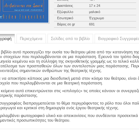
Διαστάσεις
17 x 24
Εξώφυλλο
μαλακό
Εσωτερικό
Έγχρωμο
Βάρος σε gr
691
ιγραφή
Περιεχόμενα
Σελίδες από το βιβλίο
Βιογραφικό Συγγραφέ
 βιβλίο αυτό προσεγγίζει την ουσία του θεάτρου μέσα από την κατανόηση τη
ν στοιχείων που περιλαμβάνονται σε μια παράσταση. Ερευνά τον τρόπο δ
μηνεία κειμένου και τη σύλληψη της σκηνοθετικής γραμμής ως το τελικό καλλι
οτέλεσμα των προσπαθειών όλων των συντελεστών μιας παράστασης. Παραθ
νεντεύξεις σημαντικών ανθρώπων της θεατρικής τέχνης.
α να αποκτήσει κάποιος μια διεισδυτική ματιά στον κόσμο του θεάτρου, είναι
οιχεία που περιλαμβάνονται σε μια θεατρική παράσταση.
 κείμενο αυτό επικεντρώνεται στις «επιλογές» τις οποίες κάνουν οι συνεργαζ
ατρικής παράστασης.
συγγραφέας διαπραγματεύεται το θέμα περιγράφοντας το ρόλο που όλοι παίζο
ραγωγοί και κριτικοί στη δημιουργία ενός έργου θεατρικής τέχνης.
ριλαμβάνει φωτογραφικό υλικό και απεικονίσεις που συνδέονται προσεκτικά 
μαντικές προσωπικότητες του θεάτρου.