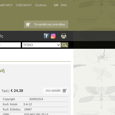
ΛΑΘΙ ΜΟΥ
CHECKOUT
Σύνδεση
GR
ENG
Το καλάθι σας είναι άδειο.
ές
νή
€ 24,38
στο καλάθι
Τιμή |
Copyright
20/05/2014
Κωδ. Καταλ.
3-Α-12
Κωδ. Εύδοξος
16667
ISBN
978-960-286-752-5