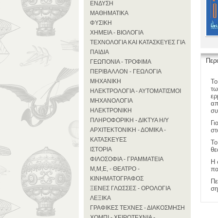
ΕΝΔΥΣΗ
ΜΑΘΗΜΑΤΙΚΑ
ΦΥΣΙΚΗ
ΧΗΜΕΙΑ - ΒΙΟΛΟΓΙΑ
ΤΕΧΝΟΛΟΓΙΑ ΚΑΙ ΚΑΤΑΣΚΕΥΕΣ ΓΙΑ
ΠΑΙΔΙΑ
Περ
ΓΕΩΠΟΝΙΑ - ΤΡΟΦΙΜΑ
ΠΕΡΙΒΑΛΛΟΝ - ΓΕΩΛΟΓΙΑ
ΜΗΧΑΝΙΚΗ
Το
τω
ΗΛΕΚΤΡΟΛΟΓΙΑ - ΑΥΤΟΜΑΤΙΣΜΟΙ
ερ
ΜΗΧΑΝΟΛΟΓΙΑ
απ
ΗΛΕΚΤΡΟΝΙΚΗ
συ
ΠΛΗΡΟΦΟΡΙΚΗ - ΔΙΚΤΥΑ Η/Υ
Γι
ΑΡΧΙΤΕΚΤΟΝΙΚΗ - ΔΟΜΙΚΑ -
στ
ΚΑΤΑΣΚΕΥΕΣ
Το
ΙΣΤΟΡΙΑ
θε
ΦΙΛΟΣΟΦΙΑ - ΓΡΑΜΜΑΤΕΙΑ
Η 
Μ,Μ,Ε, - ΘΕΑΤΡΟ -
πα
ΚΙΝΗΜΑΤΟΓΡΑΦΟΣ
Πε
ΞΕΝΕΣ ΓΛΩΣΣΕΣ - ΟΡΟΛΟΓΙΑ
ση
ΛΕΞΙΚΑ
ΓΡΑΦΙΚΕΣ ΤΕΧΝΕΣ - ΔΙΑΚΟΣΜΗΣΗ
ΧΟΜΠΙ - ΧΕΙΡΟΤΕΧΝΙΑ -