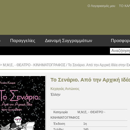
Ο Λογαριασμός μου
ΤΟ ΚΑ
ο
Παραγγελίες
Διανομή Συγγραμμάτων
Προσφορ
>
Μ,Μ,Ε, - ΘΕΑΤΡΟ - ΚΙΝΗΜΑΤΟΓΡΑΦΟΣ
/ Το Σενάριο. Από την Αρχική Ιδέα στην Ε
Το Σενάριο. Από την Αρχική Ιδέ
Κεχαγιάς Αντώνιος
Έλλην
Κατηγορία
Μ,Μ,Ε, - ΘΕΑΤΡΟ -
ΚΙΝΗΜΑΤΟΓΡΑΦΟΣ
Έκδοση
1η
Σελίδες
245