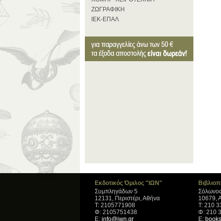
ΖΩΓΡΑΦΙΚΗ
ΙΕΚ-ΕΠΑΛ
Εκδοτικός Όμιλος "ΙΩΝ"
Βιβλιοπ
Συμπληγάδων 5
Σόλωνος
12131, Περιστέρι, Αθήνα
10679, 
Τ: 2105771908
Τ: 210 
Φ: 2105751438
Φ: 210 
Ε:
info@iwn.gr
Ε:
books