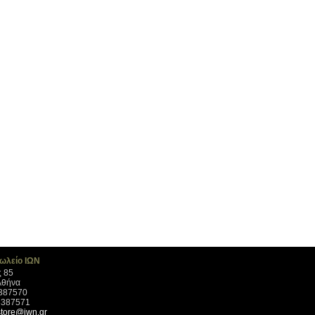
ωλείο ΙΩΝ
 85
Αθήνα
3387570
3387571
tore@iwn.gr