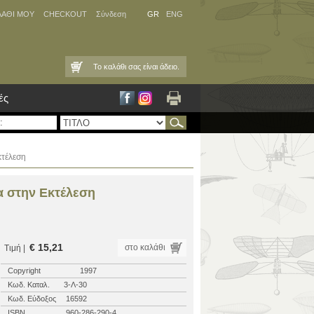
ΛΑΘΙ ΜΟΥ
CHECKOUT
Σύνδεση
GR
ENG
Το καλάθι σας είναι άδειο.
ές
κτέλεση
α στην Εκτέλεση
€ 15,21
στο καλάθι
Τιμή |
Copyright
1997
Κωδ. Καταλ.
3-Λ-30
Κωδ. Εύδοξος
16592
ISBN
960-286-290-4