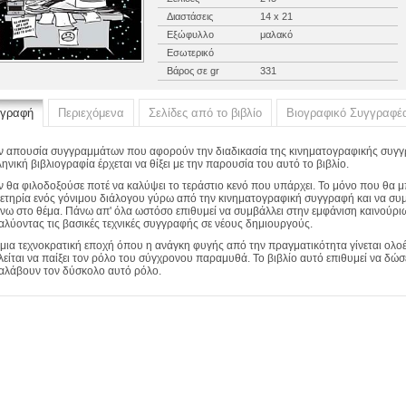
Διαστάσεις
14 x 21
Εξώφυλλο
μαλακό
Εσωτερικό
Βάρος σε gr
331
ιγραφή
Περιεχόμενα
Σελίδες από το βιβλίο
Βιογραφικό Συγγραφέ
ν απουσία συγγραμμάτων που αφορούν την διαδικασία της κινηματογραφικής συγγ
ληνική βιβλιογραφία έρχεται να θίξει με την παρουσία του αυτό το βιβλίο.
ν θα φιλοδοξούσε ποτέ να καλύψει το τεράστιο κενό που υπάρχει. Το μόνο που θα μ
ετηρία ενός γόνιμου διάλογου γύρω από την κινηματογραφική συγγραφή και να συ
νω στο θέμα. Πάνω απ' όλα ωστόσο επιθυμεί να συμβάλλει στην εμφάνιση καινούριω
αλύοντας τις βασικές τεχνικές συγγραφής σε νέους δημιουργούς.
 μια τεχνοκρατική εποχή όπου η ανάγκη φυγής από την πραγματικότητα γίνεται ολοέ
λείται να παίξει τον ρόλο του σύγχρονου παραμυθά. Το βιβλίο αυτό επιθυμεί να δώ
αλάβουν τον δύσκολο αυτό ρόλο.