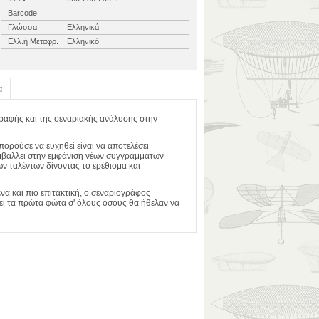
Barcode
Γλώσσα
Ελληνικά
Ελλ.ή Μεταφρ.
Ελληνικό
α
ραφής και της σεναριακής ανάλυσης στην
πορούσε να ευχηθεί είναι να αποτελέσει
μβάλλει στην εμφάνιση νέων συγγραμμάτων
ν ταλέντων δίνοντας το ερέθισμα και
να και πιο επιτακτική, ο σεναριογράφος
σει τα πρώτα φώτα σ' όλους όσους θα ήθελαν να