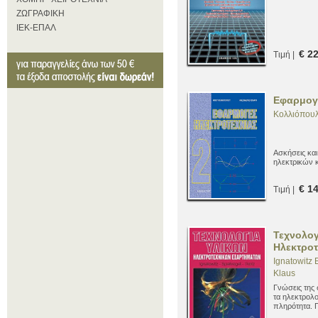
ΖΩΓΡΑΦΙΚΗ
ΙΕΚ-ΕΠΑΛ
€ 2
Τιμή |
Εφαρμογέ
Κολλιόπουλ
Ασκήσεις και
ηλεκτρικών 
€ 1
Τιμή |
Τεχνολογ
Ηλεκτρο
Ignatowitz 
Klaus
Γνώσεις της 
τα ηλεκτρολ
πληρότητα. Π
σύγχρονα υλι