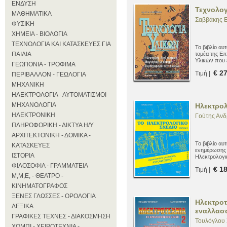
ΕΝΔΥΣΗ
Τεχνολογ
ΜΑΘΗΜΑΤΙΚΑ
Σαββάκης Ε
ΦΥΣΙΚΗ
ΧΗΜΕΙΑ - ΒΙΟΛΟΓΙΑ
ΤΕΧΝΟΛΟΓΙΑ ΚΑΙ ΚΑΤΑΣΚΕΥΕΣ ΓΙΑ
Το βιβλίο αυ
ΠΑΙΔΙΑ
τομέα της Επ
Υλικών που ε
ΓΕΩΠΟΝΙΑ - ΤΡΟΦΙΜΑ
συμπεριφορά
€ 2
Τιμή |
φοιτητές ΤΕΙ
ΠΕΡΙΒΑΛΛΟΝ - ΓΕΩΛΟΓΙΑ
ηλεκτρολογία
ΜΗΧΑΝΙΚΗ
αντιστοίχων 
και τεχνικού
ΗΛΕΚΤΡΟΛΟΓΙΑ - ΑΥΤΟΜΑΤΙΣΜΟΙ
τεχνολογικά 
ΜΗΧΑΝΟΛΟΓΙΑ
Ηλεκτρολο
ΗΛΕΚΤΡΟΝΙΚΗ
Γούτης Ανδ
ΠΛΗΡΟΦΟΡΙΚΗ - ΔΙΚΤΥΑ Η/Υ
ΑΡΧΙΤΕΚΤΟΝΙΚΗ - ΔΟΜΙΚΑ -
Το βιβλίο αυ
ΚΑΤΑΣΚΕΥΕΣ
ενημέρωσης 
ΙΣΤΟΡΙΑ
Ηλεκτρολογι
ΦΙΛΟΣΟΦΙΑ - ΓΡΑΜΜΑΤΕΙΑ
€ 1
Τιμή |
Μ,Μ,Ε, - ΘΕΑΤΡΟ -
ΚΙΝΗΜΑΤΟΓΡΑΦΟΣ
ΞΕΝΕΣ ΓΛΩΣΣΕΣ - ΟΡΟΛΟΓΙΑ
Ηλεκτροτ
ΛΕΞΙΚΑ
εναλλασ
ΓΡΑΦΙΚΕΣ ΤΕΧΝΕΣ - ΔΙΑΚΟΣΜΗΣΗ
Τουλόγλου 
ΧΟΜΠΙ - ΧΕΙΡΟΤΕΧΝΙΑ -