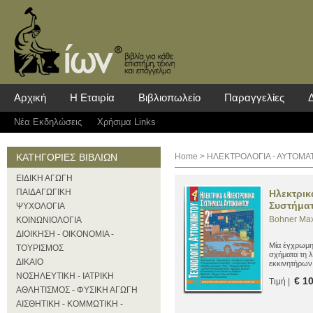
Αρχική
Η Εταιρία
Βιβλιοπωλείο
Παραγγελίες
Νέα Eκδηλώσεις
Χρήσιμα Links
ΚΑΤΗΓΟΡΙΕΣ ΒΙΒΛΙΩΝ
Home
> ΗΛΕΚΤΡΟΛΟΓΙΑ - ΑΥΤΟΜΑ
ΕΙΔΙΚΗ ΑΓΩΓΗ
ΠΑΙΔΑΓΩΓΙΚΗ
Ηλεκτρικ
Συστήματ
ΨΥΧΟΛΟΓΙΑ
Bohner Ma
ΚΟΙΝΩΝΙΟΛΟΓΙΑ
ΔΙΟΙΚΗΣΗ - ΟΙΚΟΝΟΜΙΑ -
Μία έγχρωμη
ΤΟΥΡΙΣΜΟΣ
σχήματα τη 
ΔΙΚΑΙΟ
εκκινητήρων
καθώς και τ
ΝΟΣΗΛΕΥΤΙΚΗ - ΙΑΤΡΙΚΗ
€ 1
Τιμή |
ΑΘΛΗΤΙΣΜΟΣ - ΦΥΣΙΚΗ ΑΓΩΓΗ
ΑΙΣΘΗΤΙΚΗ - ΚΟΜΜΩΤΙΚΗ -