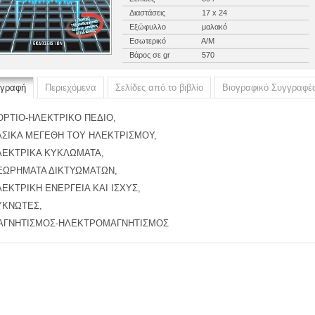
Διαστάσεις
17 x 24
Εξώφυλλο
μαλακό
Εσωτερικό
Α/Μ
Βάρος σε gr
570
ιγραφή
Περιεχόμενα
Σελίδες από το βιβλίο
Βιογραφικό Συγγραφέ
ΟΡΤΙΟ-ΗΛΕΚΤΡΙΚΟ ΠΕΔΙΟ,
ΑΣΙΚΑ ΜΕΓΕΘΗ ΤΟΥ ΗΛΕΚΤΡΙΣΜΟΥ,
ΛΕΚΤΡΙΚΑ ΚΥΚΛΩΜΑΤΑ,
ΕΩΡΗΜΑΤΑ ΔΙΚΤΥΩΜΑΤΩΝ,
ΕΚΤΡΙΚΗ ΕΝΕΡΓΕΙΑ ΚΑΙ ΙΣΧΥΣ,
ΥΚΝΩΤΕΣ,
ΑΓΝΗΤΙΣΜΟΣ-ΗΛΕΚΤΡΟΜΑΓΝΗΤΙΣΜΟΣ