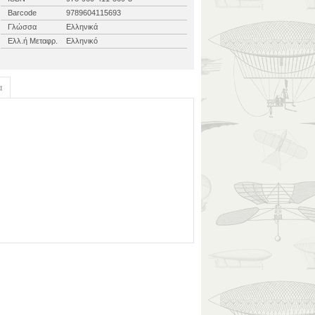
Barcode
9789604115693
Γλώσσα
Ελληνικά
Ελλ.ή Μεταφρ.
Ελληνικό
α