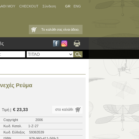
ΛΑΘΙ ΜΟΥ
CHECKOUT
Σύνδεση
GR
ENG
Το καλάθι σας είναι άδειο.
ές
υνεχές Ρεύμα
€ 23,33
στο καλάθι
Τιμή |
Copyright
2006
Κωδ. Καταλ.
1-Ζ-27
Κωδ. Εύδοξος
59363539
ISBN
978-960-411-569-3