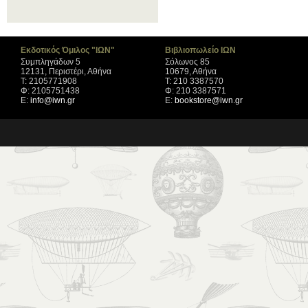
Εκδοτικός Όμιλος "ΙΩΝ"
Βιβλιοπωλείο ΙΩΝ
Συμπληγάδων 5
Σόλωνος 85
12131, Περιστέρι, Αθήνα
10679, Αθήνα
Τ: 2105771908
Τ: 210 3387570
Φ: 2105751438
Φ: 210 3387571
Ε:
info@iwn.gr
Ε:
bookstore@iwn.gr