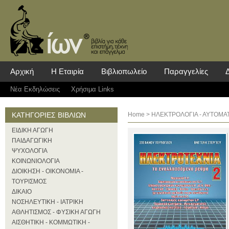
Αρχική
Η Εταιρία
Βιβλιοπωλείο
Παραγγελίες
Νέα Eκδηλώσεις
Χρήσιμα Links
ΚΑΤΗΓΟΡΙΕΣ ΒΙΒΛΙΩΝ
Home
>
ΗΛΕΚΤΡΟΛΟΓΙΑ - ΑΥΤΟΜΑ
ΕΙΔΙΚΗ ΑΓΩΓΗ
ΠΑΙΔΑΓΩΓΙΚΗ
ΨΥΧΟΛΟΓΙΑ
ΚΟΙΝΩΝΙΟΛΟΓΙΑ
ΔΙΟΙΚΗΣΗ - ΟΙΚΟΝΟΜΙΑ -
ΤΟΥΡΙΣΜΟΣ
ΔΙΚΑΙΟ
ΝΟΣΗΛΕΥΤΙΚΗ - ΙΑΤΡΙΚΗ
ΑΘΛΗΤΙΣΜΟΣ - ΦΥΣΙΚΗ ΑΓΩΓΗ
ΑΙΣΘΗΤΙΚΗ - ΚΟΜΜΩΤΙΚΗ -