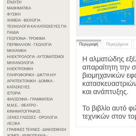
ΕΝΔΥΣΗ
ΜΑΘΗΜΑΤΙΚΑ
ΦΥΣΙΚΗ
ΧΗΜΕΙΑ - ΒΙΟΛΟΓΙΑ
ΤΕΧΝΟΛΟΓΙΑ ΚΑΙ ΚΑΤΑΣΚΕΥΕΣ ΓΙΑ
ΠΑΙΔΙΑ
ΓΕΩΠΟΝΙΑ - ΤΡΟΦΙΜΑ
Περιγραφή
Περιεχόμενα
ΠΕΡΙΒΑΛΛΟΝ - ΓΕΩΛΟΓΙΑ
ΜΗΧΑΝΙΚΗ
ΗΛΕΚΤΡΟΛΟΓΙΑ - ΑΥΤΟΜΑΤΙΣΜΟΙ
Η αλματώδης εξέ
ΜΗΧΑΝΟΛΟΓΙΑ
απαραίτητη την σ
ΗΛΕΚΤΡΟΝΙΚΗ
βιομηχανικών εφ
ΠΛΗΡΟΦΟΡΙΚΗ - ΔΙΚΤΥΑ Η/Υ
ΑΡΧΙΤΕΚΤΟΝΙΚΗ - ΔΟΜΙΚΑ -
κατασκευαστριών 
ΚΑΤΑΣΚΕΥΕΣ
και ανάπτυξης.
ΙΣΤΟΡΙΑ
ΦΙΛΟΣΟΦΙΑ - ΓΡΑΜΜΑΤΕΙΑ
Μ,Μ,Ε, - ΘΕΑΤΡΟ -
Το βιβλίο αυτό φ
ΚΙΝΗΜΑΤΟΓΡΑΦΟΣ
τεχνικών στον το
ΞΕΝΕΣ ΓΛΩΣΣΕΣ - ΟΡΟΛΟΓΙΑ
ΛΕΞΙΚΑ
ΓΡΑΦΙΚΕΣ ΤΕΧΝΕΣ - ΔΙΑΚΟΣΜΗΣΗ
ΧΟΜΠΙ - ΧΕΙΡΟΤΕΧΝΙΑ -