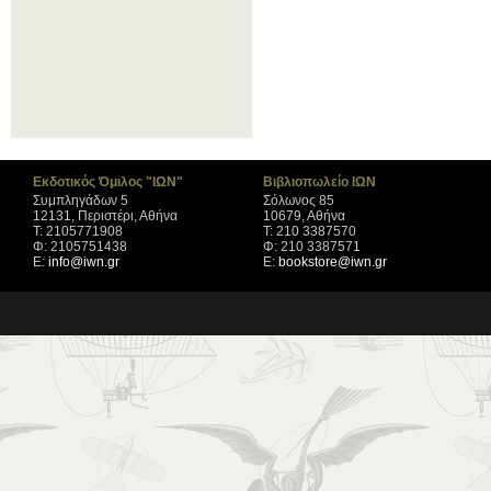
Εκδοτικός Όμιλος "ΙΩΝ"
Βιβλιοπωλείο ΙΩΝ
Συμπληγάδων 5
Σόλωνος 85
12131, Περιστέρι, Αθήνα
10679, Αθήνα
Τ: 2105771908
Τ: 210 3387570
Φ: 2105751438
Φ: 210 3387571
Ε:
info@iwn.gr
Ε:
bookstore@iwn.gr