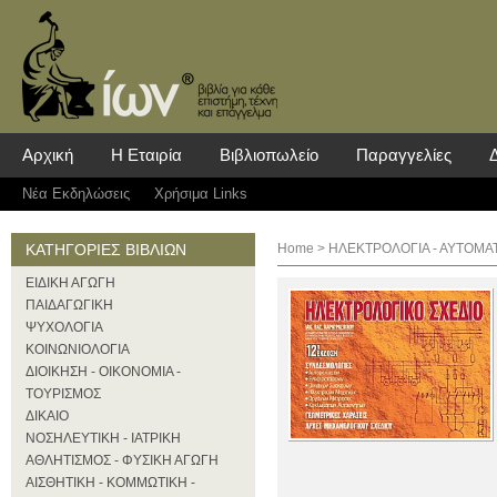
Αρχική
Η Εταιρία
Βιβλιοπωλείο
Παραγγελίες
Νέα Eκδηλώσεις
Χρήσιμα Links
ΚΑΤΗΓΟΡΙΕΣ ΒΙΒΛΙΩΝ
Home
>
ΗΛΕΚΤΡΟΛΟΓΙΑ - ΑΥΤΟΜΑ
ΕΙΔΙΚΗ ΑΓΩΓΗ
ΠΑΙΔΑΓΩΓΙΚΗ
ΨΥΧΟΛΟΓΙΑ
ΚΟΙΝΩΝΙΟΛΟΓΙΑ
ΔΙΟΙΚΗΣΗ - ΟΙΚΟΝΟΜΙΑ -
ΤΟΥΡΙΣΜΟΣ
ΔΙΚΑΙΟ
ΝΟΣΗΛΕΥΤΙΚΗ - ΙΑΤΡΙΚΗ
ΑΘΛΗΤΙΣΜΟΣ - ΦΥΣΙΚΗ ΑΓΩΓΗ
ΑΙΣΘΗΤΙΚΗ - ΚΟΜΜΩΤΙΚΗ -