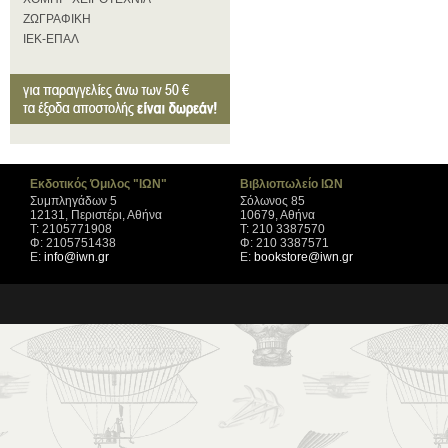
ΖΩΓΡΑΦΙΚΗ
ΙΕΚ-ΕΠΑΛ
Εκδοτικός Όμιλος "ΙΩΝ"
Βιβλιοπωλείο ΙΩΝ
Συμπληγάδων 5
Σόλωνος 85
12131, Περιστέρι, Αθήνα
10679, Αθήνα
Τ: 2105771908
Τ: 210 3387570
Φ: 2105751438
Φ: 210 3387571
Ε:
info@iwn.gr
Ε:
bookstore@iwn.gr