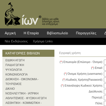
Αρχική
Η Εταιρία
Βιβλιοπωλείο
Παραγγελίες
Νέα Eκδηλώσεις
Χρήσιμα Links
ΚΑΤΗΓΟΡΙΕΣ ΒΙΒΛΙΩΝ
Εγγραφή χρήστη
ΕΙΔΙΚΗ ΑΓΩΓΗ
(
*
) Επωνυμία (Επώνυμο - Όνομα)
:
ΠΑΙΔΑΓΩΓΙΚΗ
(
*
) Email:
ΨΥΧΟΛΟΓΙΑ
(
*
) Όνομα Χρήστη (username):
ΚΟΙΝΩΝΙΟΛΟΓΙΑ
ΔΙΟΙΚΗΣΗ - ΟΙΚΟΝΟΜΙΑ -
(
*
) Κωδικός Χρήστη(Password):
ΤΟΥΡΙΣΜΟΣ
(
*
) Επανάληψη Κωδικού Χρήστη:
ΔΙΚΑΙΟ
Διεύθυνση:
ΝΟΣΗΛΕΥΤΙΚΗ - ΙΑΤΡΙΚΗ
Περιοχή:
ΑΘΛΗΤΙΣΜΟΣ - ΦΥΣΙΚΗ ΑΓΩΓΗ
ΑΙΣΘΗΤΙΚΗ - ΚΟΜΜΩΤΙΚΗ -
Πόλη: