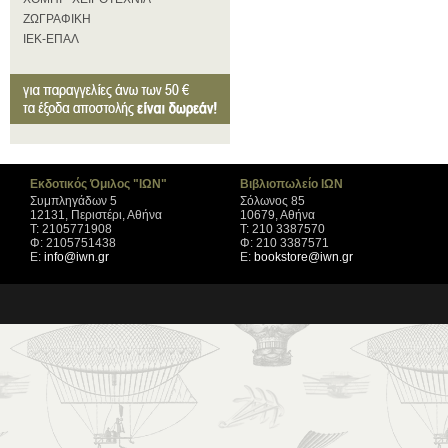
ΖΩΓΡΑΦΙΚΗ
ΙΕΚ-ΕΠΑΛ
Εκδοτικός Όμιλος "ΙΩΝ"
Βιβλιοπωλείο ΙΩΝ
Συμπληγάδων 5
Σόλωνος 85
12131, Περιστέρι, Αθήνα
10679, Αθήνα
Τ: 2105771908
Τ: 210 3387570
Φ: 2105751438
Φ: 210 3387571
Ε:
info@iwn.gr
Ε:
bookstore@iwn.gr