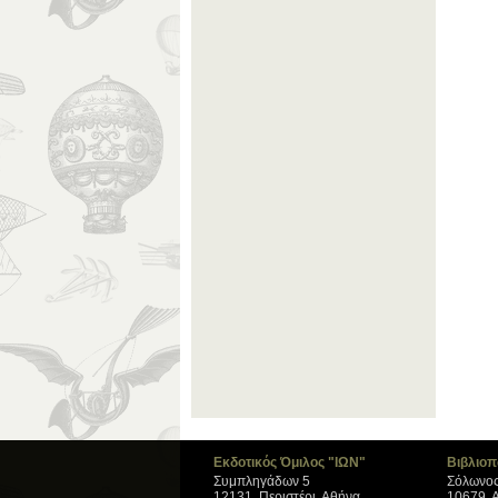
Εκδοτικός Όμιλος "ΙΩΝ"
Βιβλιοπ
Συμπληγάδων 5
Σόλωνος
12131, Περιστέρι, Αθήνα
10679, 