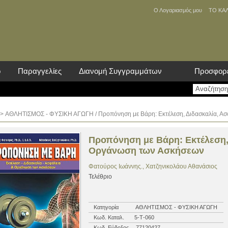
Ο Λογαριασμός μου
ΤΟ ΚΑ
ο
Παραγγελίες
Διανομή Συγγραμμάτων
Προσφορ
>
ΑΘΛΗΤΙΣΜΟΣ - ΦΥΣΙΚΗ ΑΓΩΓΗ
/ Προπόνηση με Βάρη: Εκτέλεση, Διδασκαλία, Α
Προπόνηση με Βάρη: Εκτέλεση,
Οργάνωση των Ασκήσεων
Φατούρος Ιωάννης., Χατζηνικολάου Αθανάσιος
Τελέθριο
Κατηγορία
ΑΘΛΗΤΙΣΜΟΣ - ΦΥΣΙΚΗ ΑΓΩΓΗ
Κωδ. Καταλ.
5-Τ-060
Κωδ. Εύδοξος
77120427