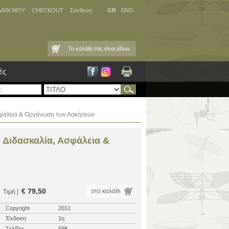
ΛΑΘΙ ΜΟΥ
CHECKOUT
Σύνδεση
GR
ENG
Το καλάθι σας είναι άδειο.
ές
σφάλεια & Οργάνωση των Ασκήσεων
 Διδασκαλία, Ασφάλεια &
€ 79,50
στο καλάθι
Τιμή |
Copyright
2011
Έκδοση
1η
Σελίδες
696