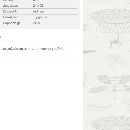
Διαστάσεις
24 x 31
Εξώφυλλο
σκληρό
Εσωτερικό
Έγχρωμο
Βάρος σε gr
2450
α
υς ασχολούνται με την προπόνηση μυϊκής