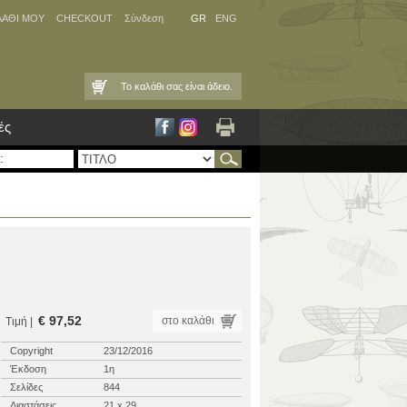
ΛΑΘΙ ΜΟΥ
CHECKOUT
Σύνδεση
GR
ENG
Το καλάθι σας είναι άδειο.
ές
€ 97,52
στο καλάθι
Τιμή |
Copyright
23/12/2016
Έκδοση
1η
Σελίδες
844
Διαστάσεις
21 x 29