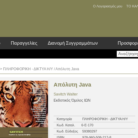
Ο Λογαριασμός μου
ΤΟ ΚΑ
ο
Παραγγελίες
Διανομή Συγγραμμάτων
Προσφορ
>
ΠΛΗΡΟΦΟΡΙΚΗ - ΔΙΚΤΥΑ Η/Υ
/ Απόλυτη Java
Απόλυτη Java
Savitch Walter
Eκδοτικός Όμιλος ΙΩΝ
Κατηγορία
ΠΛΗΡΟΦΟΡΙΚΗ - ΔΙΚΤΥΑ Η/Υ
Κωδ. Καταλ.
6-E-170
Κωδ. Εύδοξος
59380297
ISBN
978-960-508-217-8