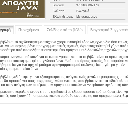
Barcode
9789605082178
Γλώσσα
Ελληνικά
Ελλ.ή Μεταφρ.
Μεταφρασμένο
ιγραφή
Περιεχόμενα
Σελίδες από το βιβλίο
Βιογραφικό Συγγραφέ
 βιβλίο αυτό σχεδιάστηκε με στόχο να χρησιμοποιηθεί τόσο ως εγχειρίδιο όσο και
va. Αν και περιλαμβάνει προγραμματιστικές τεχνικές, έχει στοιχειοθετηθεί γύρω απ
ρισσότερο από οποιοδήποτε συγκεκριμένο πρόγραμμα διδασκαλίας τεχνικών προγ
 κύριο αναγνωστικό κοινό για το οποίο γράφτηκε αυτό το βιβλίο είναι οι προπτυχιακο
ογραμματιστική εμπειρία σε γλώσσα Java. Υπό τους όρους αυτούς, θα μπορούσε να
ήθημα είτε για ένα αρχικό μάθημα προγραμματισμού σε Java, είτε αργότερα για έν
οίο χρησιμοποιείται Java.
 βιβλίο σχεδιάστηκε για να εξυπηρετήσει τις ανάγκες ενός μεγάλου φάσματος χρηστ
ίπεδο προσιτό για τους αρχαρίους, ενώ οι ενότητες που βρίσκονται στα ειδικά πλα
εσα στην ανάγκη των πιο έμπειρων προγραμματιστών να γνωρίσουν την βασική σύν
 μετέπειτα κεφάλαια έχουν επίσης σχεδιαστεί με εξίσου προσιτό τρόπο, όμως είναι γ
ιτητές που έχουν ήδη σημειώσει κάποια πρόοδο σε αυτές τις πιο προχωρημένες θεμα