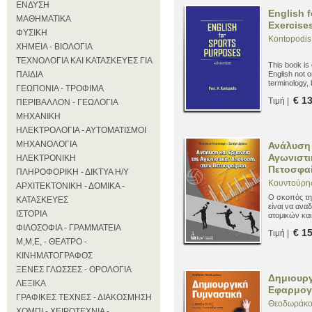
ΕΝΔΥΣΗ
English 
ΜΑΘΗΜΑΤΙΚΑ
Exercise
ΦΥΣΙΚΗ
Kontopodis 
ΧΗΜΕΙΑ - ΒΙΟΛΟΓΙΑ
ΤΕΧΝΟΛΟΓΙΑ ΚΑΙ ΚΑΤΑΣΚΕΥΕΣ ΓΙΑ
This book is
ΠΑΙΔΙΑ
English not o
terminology, 
ΓΕΩΠΟΝΙΑ - ΤΡΟΦΙΜΑ
terminology 
€ 1
Τιμή |
English idiom
ΠΕΡΙΒΑΛΛΟΝ - ΓΕΩΛΟΓΙΑ
ΜΗΧΑΝΙΚΗ
ΗΛΕΚΤΡΟΛΟΓΙΑ - ΑΥΤΟΜΑΤΙΣΜΟΙ
ΜΗΧΑΝΟΛΟΓΙΑ
Ανάλυση 
Αγωνιστ
ΗΛΕΚΤΡΟΝΙΚΗ
Πετοσφα
ΠΛΗΡΟΦΟΡΙΚΗ - ΔΙΚΤΥΑ Η/Υ
Κουντούρης
ΑΡΧΙΤΕΚΤΟΝΙΚΗ - ΔΟΜΙΚΑ -
Ο σκοπός τη
ΚΑΤΑΣΚΕΥΕΣ
είναι να ανα
ΙΣΤΟΡΙΑ
ατομικών κα
συγκροτούν τ
ΦΙΛΟΣΟΦΙΑ - ΓΡΑΜΜΑΤΕΙΑ
€ 1
Τιμή |
Μ,Μ,Ε, - ΘΕΑΤΡΟ -
ΚΙΝΗΜΑΤΟΓΡΑΦΟΣ
ΞΕΝΕΣ ΓΛΩΣΣΕΣ - ΟΡΟΛΟΓΙΑ
Δημιουργ
ΛΕΞΙΚΑ
Εφαρμογ
ΓΡΑΦΙΚΕΣ ΤΕΧΝΕΣ - ΔΙΑΚΟΣΜΗΣΗ
Θεοδωράκο
ΧΟΜΠΙ - ΧΕΙΡΟΤΕΧΝΙΑ -