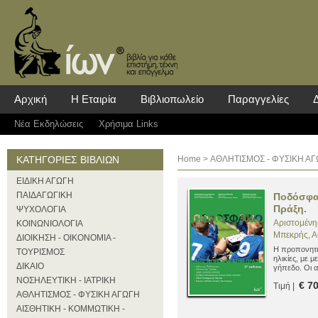
Αρχική
Η Εταιρία
Βιβλιοπωλείο
Παραγγελίες
Νέα Eκδηλώσεις
Χρήσιμα Links
ΚΑΤΗΓΟΡΙΕΣ ΒΙΒΛΙΩΝ
Home
> ΑΘΛΗΤΙΣΜΟΣ - ΦΥΣΙΚΗ Α
ΕΙΔΙΚΗ ΑΓΩΓΗ
ΠΑΙΔΑΓΩΓΙΚΗ
Ποδόσφαι
Πράξη.
ΨΥΧΟΛΟΓΙΑ
Αριστομένη
ΚΟΙΝΩΝΙΟΛΟΓΙΑ
Μπεκρής, Α
ΔΙΟΙΚΗΣΗ - ΟΙΚΟΝΟΜΙΑ -
Η προπονητικ
ΤΟΥΡΙΣΜΟΣ
ηλικίες, με 
ΔΙΚΑΙΟ
γήπεδο. Οι α
σύγχρονου π
ΝΟΣΗΛΕΥΤΙΚΗ - ΙΑΤΡΙΚΗ
€ 7
Τιμή |
ποδόσφαιρο.
ΑΘΛΗΤΙΣΜΟΣ - ΦΥΣΙΚΗ ΑΓΩΓΗ
ΑΙΣΘΗΤΙΚΗ - ΚΟΜΜΩΤΙΚΗ -