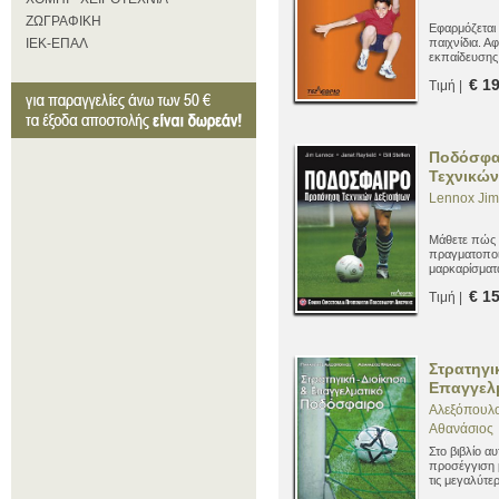
ΖΩΓΡΑΦΙΚΗ
Εφαρμόζεται 
ΙΕΚ-ΕΠΑΛ
παιχνίδια. Αφ
εκπαίδευσης,
δημοτικού σχ
€ 1
Τιμή |
απευθύνεται 
Ποδόσφα
Τεχνικών
Lennox Jim,
Μάθετε πώς 
πραγματοποιε
μαρκαρίσματα
την καθοδήγ
€ 1
Τιμή |
Προπονητών 
κορυφαίο ορ
ποδοσφαίρου 
Στρατηγι
Επαγγελ
Αλεξόπουλο
Αθανάσιος
Στο βιβλίο αυ
προσέγγιση 
τις μεγαλύτε
Ευρώπης.