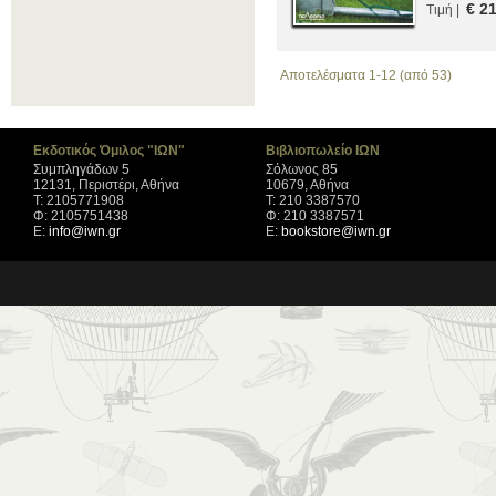
€ 2
Τιμή |
Αποτελέσματα 1-12 (από 53)
Εκδοτικός Όμιλος "ΙΩΝ"
Βιβλιοπωλείο ΙΩΝ
Συμπληγάδων 5
Σόλωνος 85
12131, Περιστέρι, Αθήνα
10679, Αθήνα
Τ: 2105771908
Τ: 210 3387570
Φ: 2105751438
Φ: 210 3387571
Ε:
info@iwn.gr
Ε:
bookstore@iwn.gr