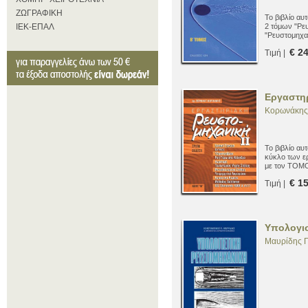
ΖΩΓΡΑΦΙΚΗ
Το βιβλίο αυ
ΙΕΚ-ΕΠΑΛ
2 τόμων "Ρευ
"Ρευστομηχαν
τόμου μπορεί
€ 2
Τιμή |
βοήθημα όλω
έχουν μια πλ
σύγχρονων 
Ρευστομηχαν
Εργαστηρ
Κορωνάκης 
Το βιβλίο αυ
κύκλο των ε
με τον ΤΟΜΟ
μάθημα της 
€ 1
Τιμή |
Υπολογισ
Μαυρίδης Π