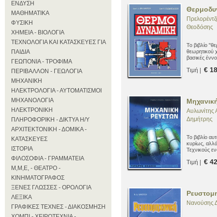
ΕΝΔΥΣΗ
Θερμοδυ
ΜΑΘΗΜΑΤΙΚΑ
Πρελορέντζ
ΦΥΣΙΚΗ
Θεοδόσης
ΧΗΜΕΙΑ - ΒΙΟΛΟΓΙΑ
ΤΕΧΝΟΛΟΓΙΑ ΚΑΙ ΚΑΤΑΣΚΕΥΕΣ ΓΙΑ
Το βιβλίο "θ
ΠΑΙΔΙΑ
θεωρητικού 
βασικές έννο
ΓΕΩΠΟΝΙΑ - ΤΡΟΦΙΜΑ
αλλά και κε
€ 1
Τιμή |
εφαρμογής
ΠΕΡΙΒΑΛΛΟΝ - ΓΕΩΛΟΓΙΑ
ΜΗΧΑΝΙΚΗ
ΗΛΕΚΤΡΟΛΟΓΙΑ - ΑΥΤΟΜΑΤΙΣΜΟΙ
ΜΗΧΑΝΟΛΟΓΙΑ
Μηχανικ
ΗΛΕΚΤΡΟΝΙΚΗ
Αυλωνίτης Α
Δημήτρης
ΠΛΗΡΟΦΟΡΙΚΗ - ΔΙΚΤΥΑ Η/Υ
ΑΡΧΙΤΕΚΤΟΝΙΚΗ - ΔΟΜΙΚΑ -
Το βιβλίο αυ
ΚΑΤΑΣΚΕΥΕΣ
κυρίως, αλλά
ΙΣΤΟΡΙΑ
Τεχνικούς ε
που αντιμετ
ΦΙΛΟΣΟΦΙΑ - ΓΡΑΜΜΑΤΕΙΑ
€ 4
Τιμή |
Μηχανικής Ρ
Μ,Μ,Ε, - ΘΕΑΤΡΟ -
ΚΙΝΗΜΑΤΟΓΡΑΦΟΣ
ΞΕΝΕΣ ΓΛΩΣΣΕΣ - ΟΡΟΛΟΓΙΑ
Ρευστομη
ΛΕΞΙΚΑ
Νανούσης 
ΓΡΑΦΙΚΕΣ ΤΕΧΝΕΣ - ΔΙΑΚΟΣΜΗΣΗ
ΧΟΜΠΙ - ΧΕΙΡΟΤΕΧΝΙΑ -