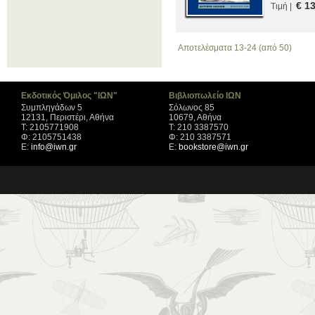
€ 1
Τιμή |
Αποτελέσματα 13-24 (από 50)
Εκδοτικός Όμιλος "ΙΩΝ"
Βιβλιοπωλείο ΙΩΝ
Συμπληγάδων 5
Σόλωνος 85
12131, Περιστέρι, Αθήνα
10679, Αθήνα
Τ: 2105771908
Τ: 210 3387570
Φ: 2105751438
Φ: 210 3387571
Ε:
info@iwn.gr
Ε:
bookstore@iwn.gr