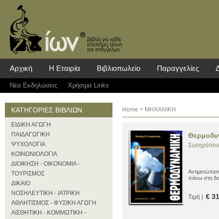
Αρχική
Η Εταιρία
Βιβλιοπωλείο
Παραγγελίες
Νέα Eκδηλώσεις
Χρήσιμα Links
ΚΑΤΗΓΟΡΙΕΣ ΒΙΒΛΙΩΝ
Home
> ΜΗΧΑΝΙΚΗ
ΕΙΔΙΚΗ ΑΓΩΓΗ
ΠΑΙΔΑΓΩΓΙΚΗ
Θερμοδυ
ΨΥΧΟΛΟΓΙΑ
Σωτηρόπου
ΚΟΙΝΩΝΙΟΛΟΓΙΑ
ΔΙΟΙΚΗΣΗ - ΟΙΚΟΝΟΜΙΑ -
Αντιμετώπισ
ΤΟΥΡΙΣΜΟΣ
πάνω στη δο
ΔΙΚΑΙΟ
ΝΟΣΗΛΕΥΤΙΚΗ - ΙΑΤΡΙΚΗ
€ 3
Τιμή |
ΑΘΛΗΤΙΣΜΟΣ - ΦΥΣΙΚΗ ΑΓΩΓΗ
ΑΙΣΘΗΤΙΚΗ - ΚΟΜΜΩΤΙΚΗ -