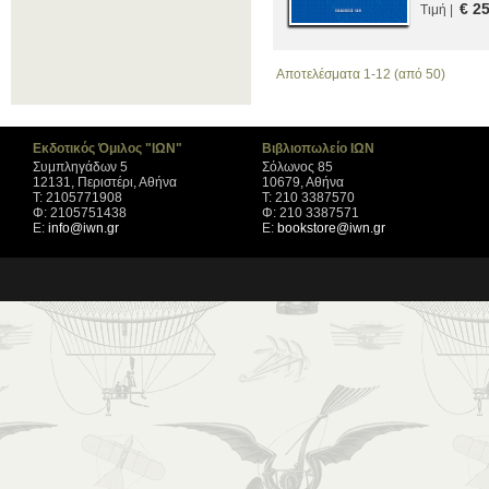
€ 2
Τιμή |
Αποτελέσματα 1-12 (από 50)
Εκδοτικός Όμιλος "ΙΩΝ"
Βιβλιοπωλείο ΙΩΝ
Συμπληγάδων 5
Σόλωνος 85
12131, Περιστέρι, Αθήνα
10679, Αθήνα
Τ: 2105771908
Τ: 210 3387570
Φ: 2105751438
Φ: 210 3387571
Ε:
info@iwn.gr
Ε:
bookstore@iwn.gr