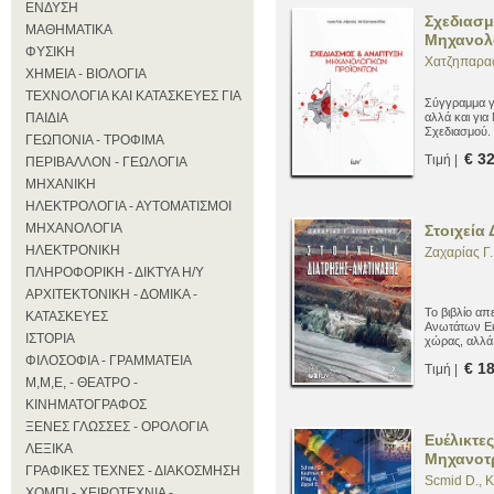
ΕΝΔΥΣΗ
Σχεδιασμ
ΜΑΘΗΜΑΤΙΚΑ
Μηχανολ
ΦΥΣΙΚΗ
Χατζηπαρα
ΧΗΜΕΙΑ - ΒΙΟΛΟΓΙΑ
ΤΕΧΝΟΛΟΓΙΑ ΚΑΙ ΚΑΤΑΣΚΕΥΕΣ ΓΙΑ
Σύγγραμμα γ
ΠΑΙΔΙΑ
αλλά και για
Σχεδιασμού.
ΓΕΩΠΟΝΙΑ - ΤΡΟΦΙΜΑ
€ 3
Τιμή |
ΠΕΡΙΒΑΛΛΟΝ - ΓΕΩΛΟΓΙΑ
ΜΗΧΑΝΙΚΗ
ΗΛΕΚΤΡΟΛΟΓΙΑ - ΑΥΤΟΜΑΤΙΣΜΟΙ
ΜΗΧΑΝΟΛΟΓΙΑ
Στοιχεία
ΗΛΕΚΤΡΟΝΙΚΗ
Ζαχαρίας Γ.
ΠΛΗΡΟΦΟΡΙΚΗ - ΔΙΚΤΥΑ Η/Υ
ΑΡΧΙΤΕΚΤΟΝΙΚΗ - ΔΟΜΙΚΑ -
Το βιβλίο απ
ΚΑΤΑΣΚΕΥΕΣ
Ανωτάτων Εκ
ΙΣΤΟΡΙΑ
χώρας, αλλά
δραστηριοποιο
ΦΙΛΟΣΟΦΙΑ - ΓΡΑΜΜΑΤΕΙΑ
€ 1
Τιμή |
επίπεδο μελ
Μ,Μ,Ε, - ΘΕΑΤΡΟ -
ΚΙΝΗΜΑΤΟΓΡΑΦΟΣ
ΞΕΝΕΣ ΓΛΩΣΣΕΣ - ΟΡΟΛΟΓΙΑ
Ευέλικτε
ΛΕΞΙΚΑ
Μηχανοτ
ΓΡΑΦΙΚΕΣ ΤΕΧΝΕΣ - ΔΙΑΚΟΣΜΗΣΗ
Scmid D., K
ΧΟΜΠΙ - ΧΕΙΡΟΤΕΧΝΙΑ -