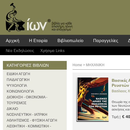
Αρχική
Η Εταιρία
Βιβλιοπωλείο
Παραγγελίες
Νέα Eκδηλώσεις
Χρήσιμα Links
ΚΑΤΗΓΟΡΙΕΣ ΒΙΒΛΙΩΝ
Home
> ΜΗΧΑΝΙΚΗ
ΕΙΔΙΚΗ ΑΓΩΓΗ
ΠΑΙΔΑΓΩΓΙΚΗ
Βασικές 
Ρευστών
ΨΥΧΟΛΟΓΙΑ
Βασίλειος Χ
ΚΟΙΝΩΝΙΟΛΟΓΙΑ
ΔΙΟΙΚΗΣΗ - ΟΙΚΟΝΟΜΙΑ -
Θεωρία της 
ΤΟΥΡΙΣΜΟΣ
των Νευτώνε
ΔΙΚΑΙΟ
ασκήσεις κα
ΝΟΣΗΛΕΥΤΙΚΗ - ΙΑΤΡΙΚΗ
€ 4
Τιμή |
ΑΘΛΗΤΙΣΜΟΣ - ΦΥΣΙΚΗ ΑΓΩΓΗ
ΑΙΣΘΗΤΙΚΗ - ΚΟΜΜΩΤΙΚΗ -