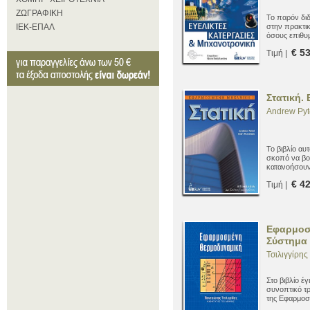
ΖΩΓΡΑΦΙΚΗ
Το παρόν διδ
ΙΕΚ-ΕΠΑΛ
στην πρακτι
όσους επιθυ
μετεκπαιδευτ
€ 5
Τιμή |
(ανοικτού) κ
συνδυασμό με
Πληροφορική
Στατική.
Andrew Pyt
Το βιβλίο αυτ
σκοπό να βο
κατανοήσουν 
Μηχανικής.
€ 4
Τιμή |
Εφαρμοσ
Σύστημα 
Τσιλιγγίρη
Στο βιβλίο έ
συνοπτικό τ
της Εφαρμοσ