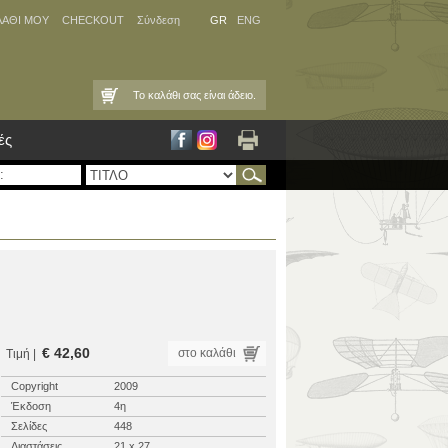
ΛΑΘΙ ΜΟΥ
CHECKOUT
Σύνδεση
GR
ENG
Το καλάθι σας είναι άδειο.
ές
€ 42,60
στο καλάθι
Τιμή |
Copyright
2009
Έκδοση
4η
Σελίδες
448
Διαστάσεις
21 x 27