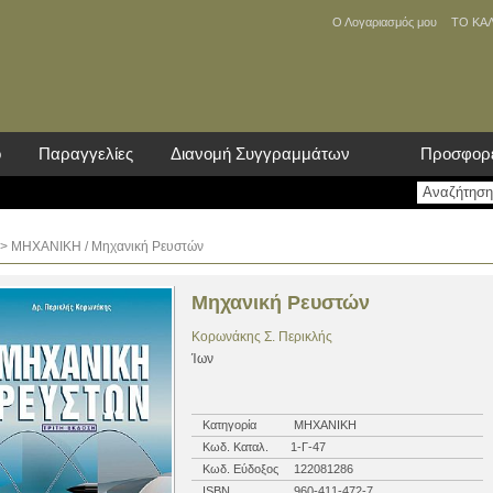
Ο Λογαριασμός μου
ΤΟ ΚΑ
ο
Παραγγελίες
Διανομή Συγγραμμάτων
Προσφορ
>
ΜΗΧΑΝΙΚΗ
/ Μηχανική Ρευστών
Μηχανική Ρευστών
Κορωνάκης Σ. Περικλής
Ίων
Κατηγορία
ΜΗΧΑΝΙΚΗ
Κωδ. Καταλ.
1-Γ-47
Κωδ. Εύδοξος
122081286
ISBN
960-411-472-7