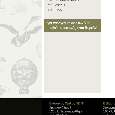
ΖΩΓΡΑΦΙΚΗ
ΙΕΚ-ΕΠΑΛ
Εκδοτικός Όμιλος "ΙΩΝ"
Βιβλιοπ
Συμπληγάδων 5
Σόλωνος
12131, Περιστέρι, Αθήνα
10679, 