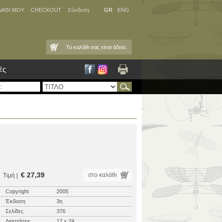
ΛΑΘΙ ΜΟΥ
CHECKOUT
Σύνδεση
GR
ENG
Το καλάθι σας είναι άδειο.
ές
€ 27,39
στο καλάθι
Τιμή |
Copyright
2005
Έκδοση
3η
Σελίδες
376
Διαστάσεις
17 x 24