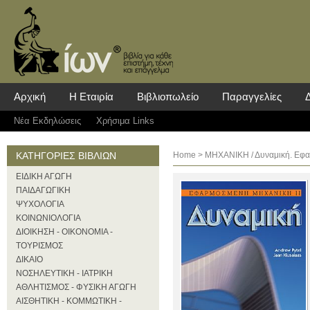
Αρχική
Η Εταιρία
Βιβλιοπωλείο
Παραγγελίες
Νέα Eκδηλώσεις
Χρήσιμα Links
ΚΑΤΗΓΟΡΙΕΣ ΒΙΒΛΙΩΝ
Home
>
ΜΗΧΑΝΙΚΗ
/ Δυναμική. Εφα
ΕΙΔΙΚΗ ΑΓΩΓΗ
ΠΑΙΔΑΓΩΓΙΚΗ
ΨΥΧΟΛΟΓΙΑ
ΚΟΙΝΩΝΙΟΛΟΓΙΑ
ΔΙΟΙΚΗΣΗ - ΟΙΚΟΝΟΜΙΑ -
ΤΟΥΡΙΣΜΟΣ
ΔΙΚΑΙΟ
ΝΟΣΗΛΕΥΤΙΚΗ - ΙΑΤΡΙΚΗ
ΑΘΛΗΤΙΣΜΟΣ - ΦΥΣΙΚΗ ΑΓΩΓΗ
ΑΙΣΘΗΤΙΚΗ - ΚΟΜΜΩΤΙΚΗ -