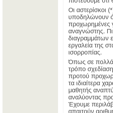
πιστεύουμε ότι
Οι αστερίσκοι 
υποδηλώνουν ότ
προχωρημένες γν
αναγνώστης. Πι
διαγραμμάτων ε
εργαλεία της σ
ισορροπίας.
Όπως σε πολλά 
τρόπο σχεδίασ
προτού προχωρή
τα ιδιαίτερα χαρ
μαθητής αναπτύ
αναλύοντας προ
Έχουμε περιλάβ
απαιτούν αριθμ