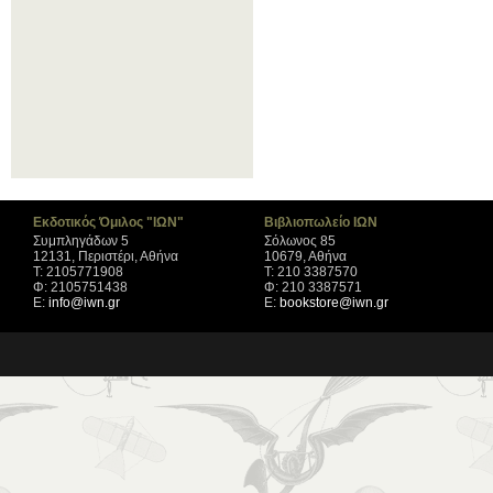
Εκδοτικός Όμιλος "ΙΩΝ"
Βιβλιοπωλείο ΙΩΝ
Συμπληγάδων 5
Σόλωνος 85
12131, Περιστέρι, Αθήνα
10679, Αθήνα
Τ: 2105771908
Τ: 210 3387570
Φ: 2105751438
Φ: 210 3387571
Ε:
info@iwn.gr
Ε:
bookstore@iwn.gr