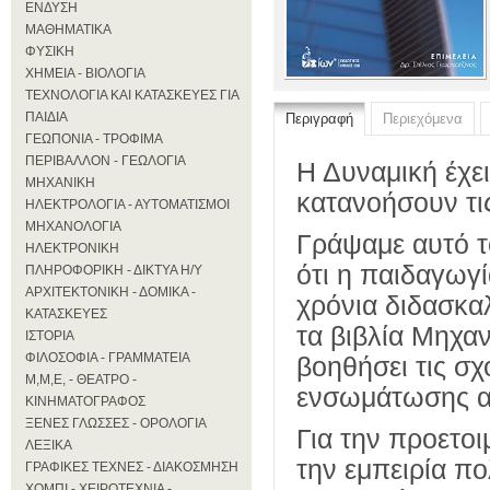
ΕΝΔΥΣΗ
ΜΑΘΗΜΑΤΙΚΑ
ΦΥΣΙΚΗ
ΧΗΜΕΙΑ - ΒΙΟΛΟΓΙΑ
ΤΕΧΝΟΛΟΓΙΑ ΚΑΙ ΚΑΤΑΣΚΕΥΕΣ ΓΙΑ
ΠΑΙΔΙΑ
Περιγραφή
Περιεχόμενα
ΓΕΩΠΟΝΙΑ - ΤΡΟΦΙΜΑ
ΠΕΡΙΒΑΛΛΟΝ - ΓΕΩΛΟΓΙΑ
Η Δυναμική έχε
ΜΗΧΑΝΙΚΗ
κατανοήσουν τις
ΗΛΕΚΤΡΟΛΟΓΙΑ - ΑΥΤΟΜΑΤΙΣΜΟΙ
ΜΗΧΑΝΟΛΟΓΙΑ
Γράψαμε αυτό τ
ΗΛΕΚΤΡΟΝΙΚΗ
ότι η παιδαγωγ
ΠΛΗΡΟΦΟΡΙΚΗ - ΔΙΚΤΥΑ Η/Υ
ΑΡΧΙΤΕΚΤΟΝΙΚΗ - ΔΟΜΙΚΑ -
χρόνια διδασκα
ΚΑΤΑΣΚΕΥΕΣ
τα βιβλία Μηχα
ΙΣΤΟΡΙΑ
ΦΙΛΟΣΟΦΙΑ - ΓΡΑΜΜΑΤΕΙΑ
βοηθήσει τις σ
Μ,Μ,Ε, - ΘΕΑΤΡΟ -
ενσωμάτωσης αρ
ΚΙΝΗΜΑΤΟΓΡΑΦΟΣ
ΞΕΝΕΣ ΓΛΩΣΣΕΣ - ΟΡΟΛΟΓΙΑ
Για την προετο
ΛΕΞΙΚΑ
την εμπειρία π
ΓΡΑΦΙΚΕΣ ΤΕΧΝΕΣ - ΔΙΑΚΟΣΜΗΣΗ
ΧΟΜΠΙ - ΧΕΙΡΟΤΕΧΝΙΑ -