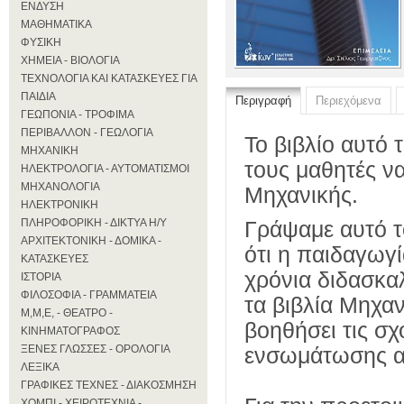
ΕΝΔΥΣΗ
ΜΑΘΗΜΑΤΙΚΑ
ΦΥΣΙΚΗ
ΧΗΜΕΙΑ - ΒΙΟΛΟΓΙΑ
ΤΕΧΝΟΛΟΓΙΑ ΚΑΙ ΚΑΤΑΣΚΕΥΕΣ ΓΙΑ
ΠΑΙΔΙΑ
Περιγραφή
Περιεχόμενα
ΓΕΩΠΟΝΙΑ - ΤΡΟΦΙΜΑ
ΠΕΡΙΒΑΛΛΟΝ - ΓΕΩΛΟΓΙΑ
Το βιβλίο αυτό 
ΜΗΧΑΝΙΚΗ
τους μαθητές να
ΗΛΕΚΤΡΟΛΟΓΙΑ - ΑΥΤΟΜΑΤΙΣΜΟΙ
ΜΗΧΑΝΟΛΟΓΙΑ
Μηχανικής.
ΗΛΕΚΤΡΟΝΙΚΗ
ΠΛΗΡΟΦΟΡΙΚΗ - ΔΙΚΤΥΑ Η/Υ
Γράψαμε αυτό τ
ΑΡΧΙΤΕΚΤΟΝΙΚΗ - ΔΟΜΙΚΑ -
ότι η παιδαγωγ
ΚΑΤΑΣΚΕΥΕΣ
χρόνια διδασκα­
ΙΣΤΟΡΙΑ
ΦΙΛΟΣΟΦΙΑ - ΓΡΑΜΜΑΤΕΙΑ
τα βιβλία Μηχαν
Μ,Μ,Ε, - ΘΕΑΤΡΟ -
βοηθήσει τις σ
ΚΙΝΗΜΑΤΟΓΡΑΦΟΣ
ΞΕΝΕΣ ΓΛΩΣΣΕΣ - ΟΡΟΛΟΓΙΑ
ενσωμάτωσης αρ
ΛΕΞΙΚΑ
ΓΡΑΦΙΚΕΣ ΤΕΧΝΕΣ - ΔΙΑΚΟΣΜΗΣΗ
ΧΟΜΠΙ - ΧΕΙΡΟΤΕΧΝΙΑ -