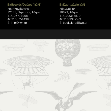
Εκδοτικός Όμιλος "ΙΩΝ"
Βιβλιοπωλείο ΙΩΝ
Συμπληγάδων 5
Σόλωνος 85
12131, Περιστέρι, Αθήνα
10679, Αθήνα
Τ: 2105771908
Τ: 210 3387570
Φ: 2105751438
Φ: 210 3387571
Ε:
info@iwn.gr
Ε:
bookstore@iwn.gr