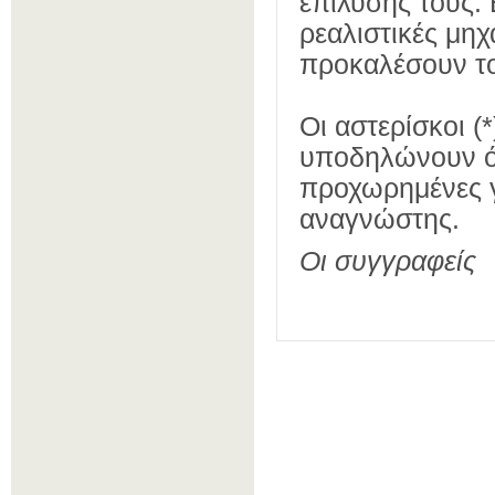
επίλυσής τους.
ρεαλιστικές μηχ
προκαλέ­σουν τ
Οι αστερίσκοι 
υποδηλώνουν ότ
προχωρημένες γν
αναγνώστης.
Οι συγγραφείς