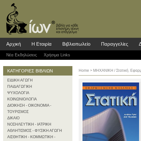
Αρχική
Η Εταιρία
Βιβλιοπωλείο
Παραγγελίες
Νέα Eκδηλώσεις
Χρήσιμα Links
ΚΑΤΗΓΟΡΙΕΣ ΒΙΒΛΙΩΝ
Home
>
ΜΗΧΑΝΙΚΗ
/ Στατική. Εφαρ
ΕΙΔΙΚΗ ΑΓΩΓΗ
ΠΑΙΔΑΓΩΓΙΚΗ
ΨΥΧΟΛΟΓΙΑ
ΚΟΙΝΩΝΙΟΛΟΓΙΑ
ΔΙΟΙΚΗΣΗ - ΟΙΚΟΝΟΜΙΑ -
ΤΟΥΡΙΣΜΟΣ
ΔΙΚΑΙΟ
ΝΟΣΗΛΕΥΤΙΚΗ - ΙΑΤΡΙΚΗ
ΑΘΛΗΤΙΣΜΟΣ - ΦΥΣΙΚΗ ΑΓΩΓΗ
ΑΙΣΘΗΤΙΚΗ - ΚΟΜΜΩΤΙΚΗ -