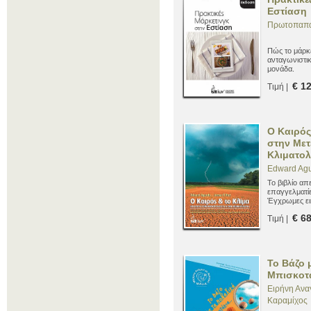
Εστίαση
Πρωτοπαπα
Πώς το μάρκ
ανταγωνιστικ
μονάδα.
€ 1
Τιμή |
Ο Καιρός
στην Μετ
Κλιματολ
Edward Agu
Το βιβλίο απ
επαγγελματί
Έγχρωμες εικ
ερωτήσεις κ
€ 6
Τιμή |
Το Βάζο 
Μπισκοτ
Ειρήνη Ανα
Καραμίχος