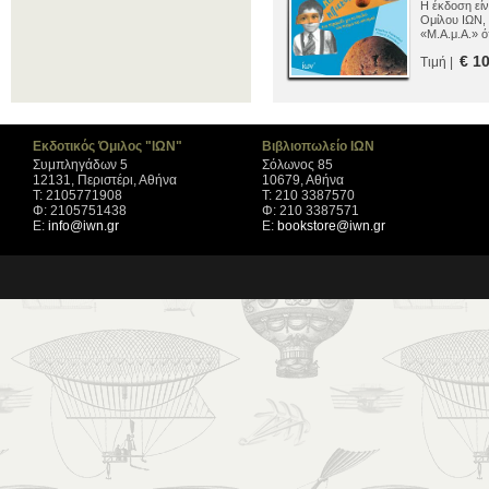
Η έκδοση είν
Ομίλου ΙΩΝ,
«Μ.Α.μ.Α.» ό
πωλήσεων.
€ 1
Τιμή |
Εκδοτικός Όμιλος "ΙΩΝ"
Βιβλιοπωλείο ΙΩΝ
Συμπληγάδων 5
Σόλωνος 85
12131, Περιστέρι, Αθήνα
10679, Αθήνα
Τ: 2105771908
Τ: 210 3387570
Φ: 2105751438
Φ: 210 3387571
Ε:
info@iwn.gr
Ε:
bookstore@iwn.gr