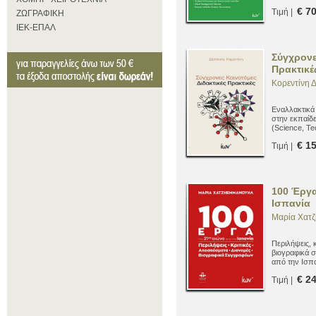
σύγχρονου π
€ 7
Τιμή |
ποδόσφαιρο.
ΖΩΓΡΑΦΙΚΗ
ΙΕΚ-ΕΠΑΛ
Σύγχρονε
Πρακτικέ
Κορεντίνη 
Εναλλακτικά 
στην εκπαίδ
(Science, Te
€ 1
Τιμή |
100 Έργα
Ισπανία
Μαρία Χατ
Περιλήψεις, 
βιογραφικά 
από την Ισπα
€ 2
Τιμή |