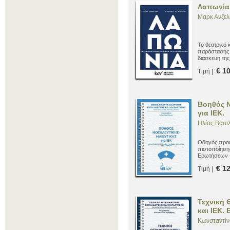
Λαπωνία 
Μαρκ Ανζελέ
Το θεατρικό 
παράστασης 
διασκευή τη
€ 1
Τιμή |
Βοηθός Ν
για ΙΕΚ.
Ηλίας Βασι
Οδηγός προετ
πιστοποίηση
Ερωτήσεων 
€ 1
Τιμή |
Τεχνική 
και ΙΕΚ.
Κωνσταντίν