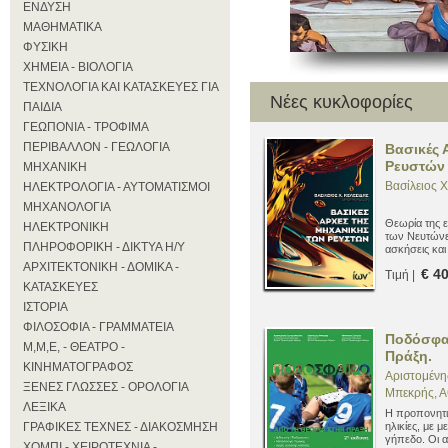
ΕΝΔΥΣΗ
ΜΑΘΗΜΑΤΙΚΑ
ΦΥΣΙΚΗ
ΧΗΜΕΙΑ - ΒΙΟΛΟΓΙΑ
ΤΕΧΝΟΛΟΓΙΑ ΚΑΙ ΚΑΤΑΣΚΕΥΕΣ ΓΙΑ
Nέες κυκλοφορίες
ΠΑΙΔΙΑ
ΓΕΩΠΟΝΙΑ - ΤΡΟΦΙΜΑ
ΠΕΡΙΒΑΛΛΟΝ - ΓΕΩΛΟΓΙΑ
Βασικές 
Ρευστών
ΜΗΧΑΝΙΚΗ
Βασίλειος Χ
ΗΛΕΚΤΡΟΛΟΓΙΑ - ΑΥΤΟΜΑΤΙΣΜΟΙ
ΜΗΧΑΝΟΛΟΓΙΑ
Θεωρία της 
ΗΛΕΚΤΡΟΝΙΚΗ
των Νευτώνε
ΠΛΗΡΟΦΟΡΙΚΗ - ΔΙΚΤΥΑ Η/Υ
ασκήσεις κα
ΑΡΧΙΤΕΚΤΟΝΙΚΗ - ΔΟΜΙΚΑ -
€ 4
Τιμή |
ΚΑΤΑΣΚΕΥΕΣ
ΙΣΤΟΡΙΑ
ΦΙΛΟΣΟΦΙΑ - ΓΡΑΜΜΑΤΕΙΑ
Ποδόσφαι
Μ,Μ,Ε, - ΘΕΑΤΡΟ -
Πράξη.
ΚΙΝΗΜΑΤΟΓΡΑΦΟΣ
Αριστομένη
ΞΕΝΕΣ ΓΛΩΣΣΕΣ - ΟΡΟΛΟΓΙΑ
Μπεκρής, Α
ΛΕΞΙΚΑ
Η προπονητικ
ΓΡΑΦΙΚΕΣ ΤΕΧΝΕΣ - ΔΙΑΚΟΣΜΗΣΗ
ηλικίες, με 
γήπεδο. Οι α
ΧΟΜΠΙ - ΧΕΙΡΟΤΕΧΝΙΑ -