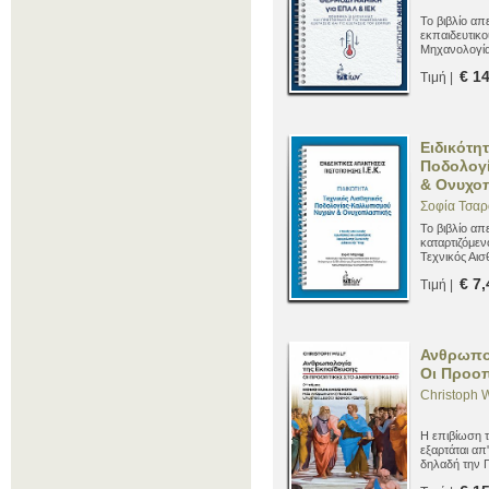
Το βιβλίο απ
εκπαιδευτικο
Μηχανολογία
€ 1
Τιμή |
Ειδικότη
Ποδολογ
& Ονυχοπ
Σοφία Τσα
Το βιβλίο απ
καταρτιζόμεν
Τεχνικός Αι
Νυχιών και 
€ 7,
Τιμή |
περάσουν με
εξετάσεων π
Ανθρωπολ
Οι Προοπ
Christoph W
Η επιβίωση 
εξαρτάται απ
δηλαδή την 