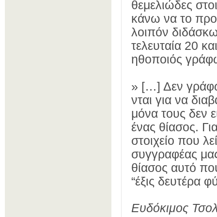
θεμελιώδες στοι
κάνω να το προ
λοιπόν διδάσκω,
τελευταία 20 κ
ηθοποιός γράφ
»
[…] Δεν γράφω
νται για να δια
μόνα τους δεν ε
ένας θίασος. Γι
στοιχείο που λε
συγγραφέας μας 
θίασος αυτό που
“έξις δευτέρα φ
Ευδόκιμος Τσολ