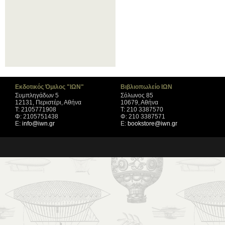
Εκδοτικός Όμιλος "ΙΩΝ"
Βιβλιοπωλείο ΙΩΝ
Συμπληγάδων 5
Σόλωνος 85
12131, Περιστέρι, Αθήνα
10679, Αθήνα
Τ: 2105771908
Τ: 210 3387570
Φ: 2105751438
Φ: 210 3387571
Ε:
info@iwn.gr
Ε:
bookstore@iwn.gr