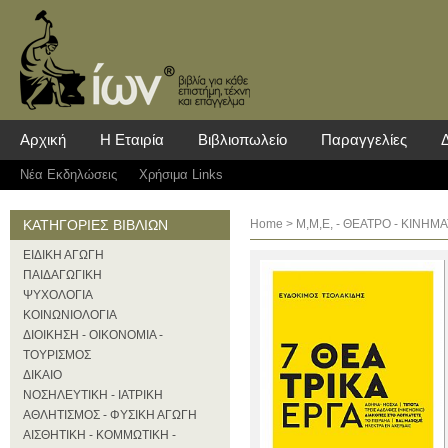
Αρχική
Η Εταιρία
Βιβλιοπωλείο
Παραγγελίες
Νέα Eκδηλώσεις
Χρήσιμα Links
ΚΑΤΗΓΟΡΙΕΣ ΒΙΒΛΙΩΝ
Home
>
Μ,Μ,Ε, - ΘΕΑΤΡΟ - ΚΙΝΗ
ΕΙΔΙΚΗ ΑΓΩΓΗ
ΠΑΙΔΑΓΩΓΙΚΗ
ΨΥΧΟΛΟΓΙΑ
ΚΟΙΝΩΝΙΟΛΟΓΙΑ
ΔΙΟΙΚΗΣΗ - ΟΙΚΟΝΟΜΙΑ -
ΤΟΥΡΙΣΜΟΣ
ΔΙΚΑΙΟ
ΝΟΣΗΛΕΥΤΙΚΗ - ΙΑΤΡΙΚΗ
ΑΘΛΗΤΙΣΜΟΣ - ΦΥΣΙΚΗ ΑΓΩΓΗ
ΑΙΣΘΗΤΙΚΗ - ΚΟΜΜΩΤΙΚΗ -