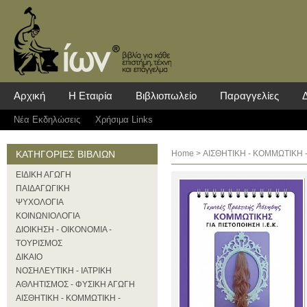
Αρχική
Η Εταιρία
Βιβλιοπωλείο
Παραγγελίες
Νέα Eκδηλώσεις
Χρήσιμα Links
ΚΑΤΗΓΟΡΙΕΣ ΒΙΒΛΙΩΝ
Home
>
ΑΙΣΘΗΤΙΚΗ - ΚΟΜΜΩΤΙΚΗ 
ΕΙΔΙΚΗ ΑΓΩΓΗ
ΠΑΙΔΑΓΩΓΙΚΗ
ΨΥΧΟΛΟΓΙΑ
ΚΟΙΝΩΝΙΟΛΟΓΙΑ
ΔΙΟΙΚΗΣΗ - ΟΙΚΟΝΟΜΙΑ -
ΤΟΥΡΙΣΜΟΣ
ΔΙΚΑΙΟ
ΝΟΣΗΛΕΥΤΙΚΗ - ΙΑΤΡΙΚΗ
ΑΘΛΗΤΙΣΜΟΣ - ΦΥΣΙΚΗ ΑΓΩΓΗ
ΑΙΣΘΗΤΙΚΗ - ΚΟΜΜΩΤΙΚΗ -