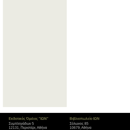
Εκδοτικός Όμιλος "ΙΩΝ"
Βιβλιοπωλείο ΙΩΝ
Συμπληγάδων 5
Σόλωνος 85
12131, Περιστέρι, Αθήνα
10679, Αθήνα