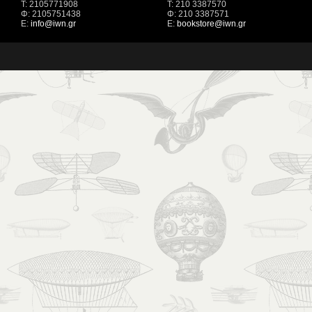
Τ: 2105771908
Τ: 210 3387570
Φ: 2105751438
Φ: 210 3387571
Ε:
info@iwn.gr
Ε:
bookstore@iwn.gr