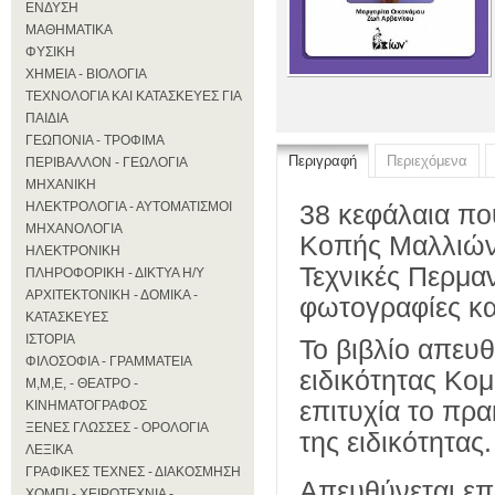
ΕΝΔΥΣΗ
ΜΑΘΗΜΑΤΙΚΑ
ΦΥΣΙΚΗ
ΧΗΜΕΙΑ - ΒΙΟΛΟΓΙΑ
ΤΕΧΝΟΛΟΓΙΑ ΚΑΙ ΚΑΤΑΣΚΕΥΕΣ ΓΙΑ
ΠΑΙΔΙΑ
ΓΕΩΠΟΝΙΑ - ΤΡΟΦΙΜΑ
Περιγραφή
Περιεχόμενα
ΠΕΡΙΒΑΛΛΟΝ - ΓΕΩΛΟΓΙΑ
ΜΗΧΑΝΙΚΗ
ΗΛΕΚΤΡΟΛΟΓΙΑ - ΑΥΤΟΜΑΤΙΣΜΟΙ
38 κεφάλαια πο
ΜΗΧΑΝΟΛΟΓΙΑ
Κοπής Μαλλιών
ΗΛΕΚΤΡΟΝΙΚΗ
Τεχνικές Περμα
ΠΛΗΡΟΦΟΡΙΚΗ - ΔΙΚΤΥΑ Η/Υ
ΑΡΧΙΤΕΚΤΟΝΙΚΗ - ΔΟΜΙΚΑ -
φωτογραφίες κα
ΚΑΤΑΣΚΕΥΕΣ
ΙΣΤΟΡΙΑ
Το βιβλίο απευθ
ΦΙΛΟΣΟΦΙΑ - ΓΡΑΜΜΑΤΕΙΑ
ειδικότητας Κο
Μ,Μ,Ε, - ΘΕΑΤΡΟ -
επιτυχία το πρ
ΚΙΝΗΜΑΤΟΓΡΑΦΟΣ
ΞΕΝΕΣ ΓΛΩΣΣΕΣ - ΟΡΟΛΟΓΙΑ
της ειδικότητας.
ΛΕΞΙΚΑ
ΓΡΑΦΙΚΕΣ ΤΕΧΝΕΣ - ΔΙΑΚΟΣΜΗΣΗ
Απευθύνεται επί
ΧΟΜΠΙ - ΧΕΙΡΟΤΕΧΝΙΑ -