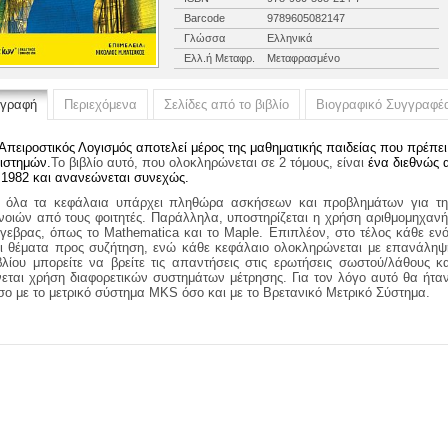
Barcode
9789605082147
Γλώσσα
Ελληνικά
Ελλ.ή Μεταφρ.
Μεταφρασμένο
ιγραφή
Περιεχόμενα
Σελίδες από το βιβλίο
Βιογραφικό Συγγραφέ
Απειροστικός Λογισμός αποτελεί μέρος της μαθηματικής παιδείας που πρέπει
ιστημών.
Το βιβλίο αυτό, που ολοκληρώνεται σε 2 τόμους, είναι
ένα διεθνώς 
 1982 και ανανεώνεται συνεχώς.
 όλα τα κεφάλαια υπάρχει πληθώρα ασκήσεων και προβλημάτων για τη
νοιών από τους φοιτητές. Παράλληλα, υποστηρίζεται η χρήση αριθμομηχαν
γεβρας, όπως το Mathematica και το Maple. Επιπλέον, στο τέλος κάθε ε
ι θέματα προς συζήτηση, ενώ κάθε κεφάλαιο ολοκληρώνεται με επανάληψη
βλίου μπορείτε να βρείτε τις απαντήσεις στις ερωτήσεις σωστού/λάθους
νεται χρήση διαφορετικών συστημάτων μέτρησης. Για τον λόγο αυτό θα ήταν 
σο με το μετρικό σύστημα MKS όσο και με το Βρετανικό Μετρικό Σύστημα.