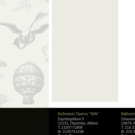
Εκδοτικός Όμιλος "ΙΩΝ"
Βιβλιοπ
Συμπληγάδων 5
Σόλωνος
12131, Περιστέρι, Αθήνα
10679, 
Τ: 2105771908
Τ: 210 
Φ: 2105751438
Φ: 210 