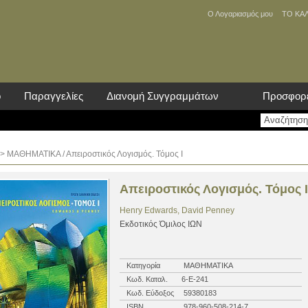
Ο Λογαριασμός μου
ΤΟ ΚΑ
ο
Παραγγελίες
Διανομή Συγγραμμάτων
Προσφορ
>
ΜΑΘΗΜΑΤΙΚΑ
/ Απειροστικός Λογισμός. Τόμος Ι
Απειροστικός Λογισμός. Τόμος Ι
Henry Edwards, David Penney
Εκδοτικός Όμιλος ΙΩΝ
Κατηγορία
ΜΑΘΗΜΑΤΙΚΑ
Κωδ. Καταλ.
6-Ε-241
Κωδ. Εύδοξος
59380183
ISBN
978-960-508-214-7