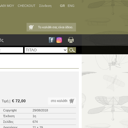
ΛΑΘΙ ΜΟΥ
CHECKOUT
Σύνδεση
GR
ENG
Το καλάθι σας είναι άδειο.
ές
€ 72,00
στο καλάθι
Τιμή |
Copyright
29/08/2018
Έκδοση
1η
Σελίδες
674
Διαστάσεις
21 x 29