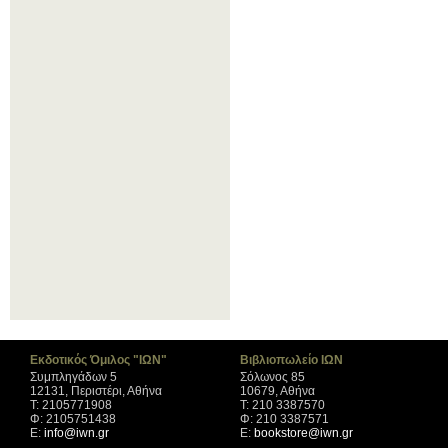
Εκδοτικός Όμιλος "ΙΩΝ"
Βιβλιοπωλείο ΙΩΝ
Συμπληγάδων 5
Σόλωνος 85
12131, Περιστέρι, Αθήνα
10679, Αθήνα
Τ: 2105771908
Τ: 210 3387570
Φ: 2105751438
Φ: 210 3387571
Ε:
info@iwn.gr
Ε:
bookstore@iwn.gr