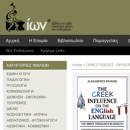
Αρχική
Η Εταιρία
Βιβλιοπωλείο
Παραγγελίες
Νέα Eκδηλώσεις
Χρήσιμα Links
ΚΑΤΗΓΟΡΙΕΣ ΒΙΒΛΙΩΝ
Home
>
ΞΕΝΕΣ ΓΛΩΣΣΕΣ - ΟΡΟΛΟΓ
ΕΙΔΙΚΗ ΑΓΩΓΗ
ΠΑΙΔΑΓΩΓΙΚΗ
ΨΥΧΟΛΟΓΙΑ
ΚΟΙΝΩΝΙΟΛΟΓΙΑ
ΔΙΟΙΚΗΣΗ - ΟΙΚΟΝΟΜΙΑ -
ΤΟΥΡΙΣΜΟΣ
ΔΙΚΑΙΟ
ΝΟΣΗΛΕΥΤΙΚΗ - ΙΑΤΡΙΚΗ
ΑΘΛΗΤΙΣΜΟΣ - ΦΥΣΙΚΗ ΑΓΩΓΗ
ΑΙΣΘΗΤΙΚΗ - ΚΟΜΜΩΤΙΚΗ -