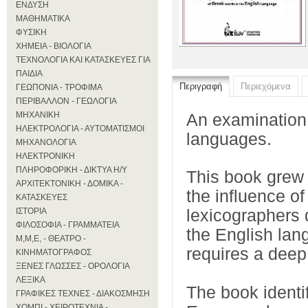
ΕΝΔΥΣΗ
ΜΑΘΗΜΑΤΙΚΑ
ΦΥΣΙΚΗ
ΧΗΜΕΙΑ - ΒΙΟΛΟΓΙΑ
ΤΕΧΝΟΛΟΓΙΑ ΚΑΙ ΚΑΤΑΣΚΕΥΕΣ ΓΙΑ
ΠΑΙΔΙΑ
Περιγραφή
Περιεχόμενα
ΓΕΩΠΟΝΙΑ - ΤΡΟΦΙΜΑ
ΠΕΡΙΒΑΛΛΟΝ - ΓΕΩΛΟΓΙΑ
ΜΗΧΑΝΙΚΗ
An examination 
ΗΛΕΚΤΡΟΛΟΓΙΑ - ΑΥΤΟΜΑΤΙΣΜΟΙ
languages.
ΜΗΧΑΝΟΛΟΓΙΑ
ΗΛΕΚΤΡΟΝΙΚΗ
ΠΛΗΡΟΦΟΡΙΚΗ - ΔΙΚΤΥΑ Η/Υ
This book grew 
ΑΡΧΙΤΕΚΤΟΝΙΚΗ - ΔΟΜΙΚΑ -
the influence o
ΚΑΤΑΣΚΕΥΕΣ
ΙΣΤΟΡΙΑ
lexicographers q
ΦΙΛΟΣΟΦΙΑ - ΓΡΑΜΜΑΤΕΙΑ
the English lan
Μ,Μ,Ε, - ΘΕΑΤΡΟ -
requires a deep
ΚΙΝΗΜΑΤΟΓΡΑΦΟΣ
ΞΕΝΕΣ ΓΛΩΣΣΕΣ - ΟΡΟΛΟΓΙΑ
ΛΕΞΙΚΑ
The book ident
ΓΡΑΦΙΚΕΣ ΤΕΧΝΕΣ - ΔΙΑΚΟΣΜΗΣΗ
ΧΟΜΠΙ - ΧΕΙΡΟΤΕΧΝΙΑ -