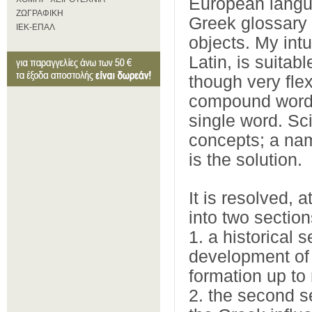
European langua
ΖΩΓΡΑΦΙΚΗ
Greek glossary 
ΙΕΚ-ΕΠΑΛ
objects. My int
Latin, is suitab
though very flex
compound words 
single word. Sc
concepts; a na
is the solution.
It is resolved, a
into two section
1. a historical 
development of 
formation up to
2. the second se