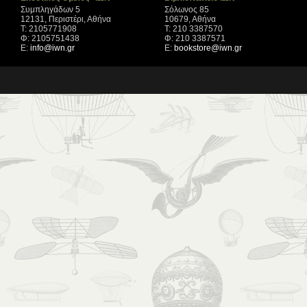
Συμπληγάδων 5
Σόλωνος 85
12131, Περιστέρι, Αθήνα
10679, Αθήνα
Τ: 2105771908
Τ: 210 3387570
Φ: 2105751438
Φ: 210 3387571
Ε:
info@iwn.gr
Ε:
bookstore@iwn.gr