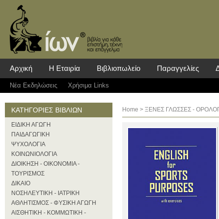
Αρχική
Η Εταιρία
Βιβλιοπωλείο
Παραγγελίες
Νέα Eκδηλώσεις
Χρήσιμα Links
ΚΑΤΗΓΟΡΙΕΣ ΒΙΒΛΙΩΝ
Home
>
ΞΕΝΕΣ ΓΛΩΣΣΕΣ - ΟΡΟΛΟΓ
ΕΙΔΙΚΗ ΑΓΩΓΗ
ΠΑΙΔΑΓΩΓΙΚΗ
ΨΥΧΟΛΟΓΙΑ
ΚΟΙΝΩΝΙΟΛΟΓΙΑ
ΔΙΟΙΚΗΣΗ - ΟΙΚΟΝΟΜΙΑ -
ΤΟΥΡΙΣΜΟΣ
ΔΙΚΑΙΟ
ΝΟΣΗΛΕΥΤΙΚΗ - ΙΑΤΡΙΚΗ
ΑΘΛΗΤΙΣΜΟΣ - ΦΥΣΙΚΗ ΑΓΩΓΗ
ΑΙΣΘΗΤΙΚΗ - ΚΟΜΜΩΤΙΚΗ -