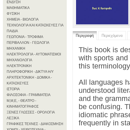
ΕΝΔΥΣΗ
ΜΑΘΗΜΑΤΙΚΑ
ΦΥΣΙΚΗ
ΧΗΜΕΙΑ - ΒΙΟΛΟΓΙΑ
ΤΕΧΝΟΛΟΓΙΑ ΚΑΙ ΚΑΤΑΣΚΕΥΕΣ ΓΙΑ
ΠΑΙΔΙΑ
Περιγραφή
Περιεχόμενα
ΓΕΩΠΟΝΙΑ - ΤΡΟΦΙΜΑ
ΠΕΡΙΒΑΛΛΟΝ - ΓΕΩΛΟΓΙΑ
This book is de
ΜΗΧΑΝΙΚΗ
ΗΛΕΚΤΡΟΛΟΓΙΑ - ΑΥΤΟΜΑΤΙΣΜΟΙ
with sports and 
ΜΗΧΑΝΟΛΟΓΙΑ
this terminolog
ΗΛΕΚΤΡΟΝΙΚΗ
ΠΛΗΡΟΦΟΡΙΚΗ - ΔΙΚΤΥΑ Η/Υ
ΑΡΧΙΤΕΚΤΟΝΙΚΗ - ΔΟΜΙΚΑ -
All languages 
ΚΑΤΑΣΚΕΥΕΣ
understood liter
ΙΣΤΟΡΙΑ
ΦΙΛΟΣΟΦΙΑ - ΓΡΑΜΜΑΤΕΙΑ
and the grammar
Μ,Μ,Ε, - ΘΕΑΤΡΟ -
be confusing. T
ΚΙΝΗΜΑΤΟΓΡΑΦΟΣ
ΞΕΝΕΣ ΓΛΩΣΣΕΣ - ΟΡΟΛΟΓΙΑ
idiomatic phras
ΛΕΞΙΚΑ
frequently in s
ΓΡΑΦΙΚΕΣ ΤΕΧΝΕΣ - ΔΙΑΚΟΣΜΗΣΗ
ΧΟΜΠΙ - ΧΕΙΡΟΤΕΧΝΙΑ -