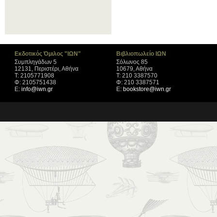
Εκδοτικός Όμιλος "ΙΩΝ"
Βιβλιοπωλείο ΙΩΝ
Συμπληγάδων 5
Σόλωνος 85
12131, Περιστέρι, Αθήνα
10679, Αθήνα
Τ: 2105771908
Τ: 210 3387570
Φ: 2105751438
Φ: 210 3387571
Ε:
info@iwn.gr
Ε:
bookstore@iwn.gr