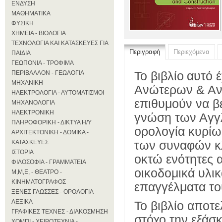
ΕΝΔΥΣΗ
ΜΑΘΗΜΑΤΙΚΑ
ΦΥΣΙΚΗ
ΧΗΜΕΙΑ - ΒΙΟΛΟΓΙΑ
ΤΕΧΝΟΛΟΓΙΑ ΚΑΙ ΚΑΤΑΣΚΕΥΕΣ ΓΙΑ
Περιγραφή
Περιεχόμενα
ΠΑΙΔΙΑ
ΓΕΩΠΟΝΙΑ - ΤΡΟΦΙΜΑ
ΠΕΡΙΒΑΛΛΟΝ - ΓΕΩΛΟΓΙΑ
Το βιβλίο
αυτό έ
ΜΗΧΑΝΙΚΗ
Ανώτερων & Αν
ΗΛΕΚΤΡΟΛΟΓΙΑ - ΑΥΤΟΜΑΤΙΣΜΟΙ
επιθυμούν να β
ΜΗΧΑΝΟΛΟΓΙΑ
ΗΛΕΚΤΡΟΝΙΚΗ
γνώση των Αγγλ
ΠΛΗΡΟΦΟΡΙΚΗ - ΔΙΚΤΥΑ Η/Υ
ορολογία κυρίω
ΑΡΧΙΤΕΚΤΟΝΙΚΗ - ΔΟΜΙΚΑ -
ΚΑΤΑΣΚΕΥΕΣ
των συναφών κ
ΙΣΤΟΡΙΑ
οκτώ ενότητες α
ΦΙΛΟΣΟΦΙΑ - ΓΡΑΜΜΑΤΕΙΑ
οικοδομικά υλικ
Μ,Μ,Ε, - ΘΕΑΤΡΟ -
ΚΙΝΗΜΑΤΟΓΡΑΦΟΣ
επαγγέλματα το
ΞΕΝΕΣ ΓΛΩΣΣΕΣ - ΟΡΟΛΟΓΙΑ
ΛΕΞΙΚΑ
Το βιβλίο αποτε
ΓΡΑΦΙΚΕΣ ΤΕΧΝΕΣ - ΔΙΑΚΟΣΜΗΣΗ
στόχο την εξάσ
ΧΟΜΠΙ - ΧΕΙΡΟΤΕΧΝΙΑ -