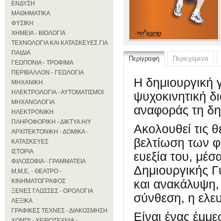
ΕΝΔΥΣΗ
ΜΑΘΗΜΑΤΙΚΑ
ΦΥΣΙΚΗ
ΧΗΜΕΙΑ - ΒΙΟΛΟΓΙΑ
ΤΕΧΝΟΛΟΓΙΑ ΚΑΙ ΚΑΤΑΣΚΕΥΕΣ ΓΙΑ
ΠΑΙΔΙΑ
Περιγραφή
Περιεχόμενα
ΓΕΩΠΟΝΙΑ - ΤΡΟΦΙΜΑ
ΠΕΡΙΒΑΛΛΟΝ - ΓΕΩΛΟΓΙΑ
Η δημιουργική γ
ΜΗΧΑΝΙΚΗ
ΗΛΕΚΤΡΟΛΟΓΙΑ - ΑΥΤΟΜΑΤΙΣΜΟΙ
ψυχοκινητική δι
ΜΗΧΑΝΟΛΟΓΙΑ
αναφοράς τη δη
ΗΛΕΚΤΡΟΝΙΚΗ
ΠΛΗΡΟΦΟΡΙΚΗ - ΔΙΚΤΥΑ Η/Υ
Ακολουθεί τις θ
ΑΡΧΙΤΕΚΤΟΝΙΚΗ - ΔΟΜΙΚΑ -
βελτίωση των φ
ΚΑΤΑΣΚΕΥΕΣ
ΙΣΤΟΡΙΑ
ευεξία του, μέσ
ΦΙΛΟΣΟΦΙΑ - ΓΡΑΜΜΑΤΕΙΑ
Δημιουργικής Γυ
Μ,Μ,Ε, - ΘΕΑΤΡΟ -
και ανακάλυψη,
ΚΙΝΗΜΑΤΟΓΡΑΦΟΣ
ΞΕΝΕΣ ΓΛΩΣΣΕΣ - ΟΡΟΛΟΓΙΑ
σύνθεση, η ελευ
ΛΕΞΙΚΑ
ΓΡΑΦΙΚΕΣ ΤΕΧΝΕΣ - ΔΙΑΚΟΣΜΗΣΗ
Είναι ένας έμμε
ΧΟΜΠΙ - ΧΕΙΡΟΤΕΧΝΙΑ -