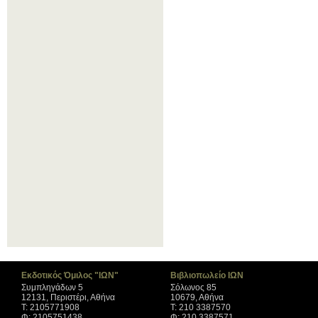
Εκδοτικός Όμιλος "ΙΩΝ"
Βιβλιοπωλείο ΙΩΝ
Συμπληγάδων 5
Σόλωνος 85
12131, Περιστέρι, Αθήνα
10679, Αθήνα
Τ: 2105771908
Τ: 210 3387570
Φ: 2105751438
Φ: 210 3387571