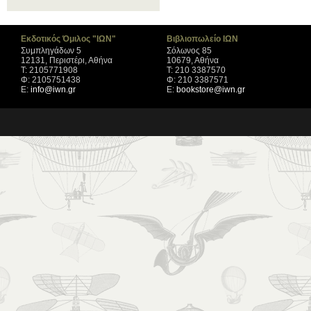
Εκδοτικός Όμιλος "ΙΩΝ"
Βιβλιοπωλείο ΙΩΝ
Συμπληγάδων 5
Σόλωνος 85
12131, Περιστέρι, Αθήνα
10679, Αθήνα
Τ: 2105771908
Τ: 210 3387570
Φ: 2105751438
Φ: 210 3387571
Ε:
info@iwn.gr
Ε:
bookstore@iwn.gr