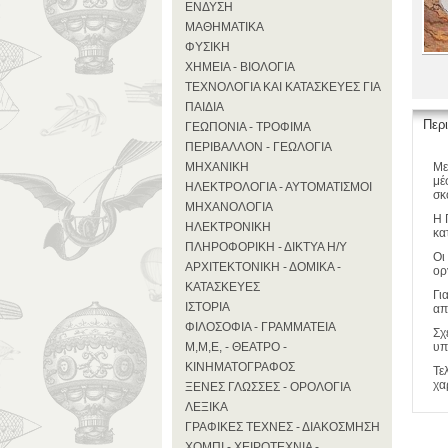
ΕΝΔΥΣΗ
ΜΑΘΗΜΑΤΙΚΑ
ΦΥΣΙΚΗ
ΧΗΜΕΙΑ - ΒΙΟΛΟΓΙΑ
ΤΕΧΝΟΛΟΓΙΑ ΚΑΙ ΚΑΤΑΣΚΕΥΕΣ ΓΙΑ
ΠΑΙΔΙΑ
Περ
ΓΕΩΠΟΝΙΑ - ΤΡΟΦΙΜΑ
ΠΕΡΙΒΑΛΛΟΝ - ΓΕΩΛΟΓΙΑ
ΜΗΧΑΝΙΚΗ
Με
μέ
ΗΛΕΚΤΡΟΛΟΓΙΑ - ΑΥΤΟΜΑΤΙΣΜΟΙ
σκ
ΜΗΧΑΝΟΛΟΓΙΑ
Η 
ΗΛΕΚΤΡΟΝΙΚΗ
κα
ΠΛΗΡΟΦΟΡΙΚΗ - ΔΙΚΤΥΑ Η/Υ
Οι
ΑΡΧΙΤΕΚΤΟΝΙΚΗ - ΔΟΜΙΚΑ -
ορ
ΚΑΤΑΣΚΕΥΕΣ
Γι
ΙΣΤΟΡΙΑ
απ
ΦΙΛΟΣΟΦΙΑ - ΓΡΑΜΜΑΤΕΙΑ
Σχ
Μ,Μ,Ε, - ΘΕΑΤΡΟ -
υπ
ΚΙΝΗΜΑΤΟΓΡΑΦΟΣ
Τε
χα
ΞΕΝΕΣ ΓΛΩΣΣΕΣ - ΟΡΟΛΟΓΙΑ
ΛΕΞΙΚΑ
ΓΡΑΦΙΚΕΣ ΤΕΧΝΕΣ - ΔΙΑΚΟΣΜΗΣΗ
ΧΟΜΠΙ - ΧΕΙΡΟΤΕΧΝΙΑ -