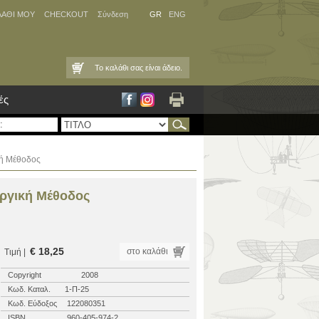
ΛΑΘΙ ΜΟΥ
CHECKOUT
Σύνδεση
GR
ENG
Το καλάθι σας είναι άδειο.
ές
κή Μέθοδος
υργική Μέθοδος
€ 18,25
στο καλάθι
Τιμή |
Copyright
2008
Κωδ. Καταλ.
1-Π-25
Κωδ. Εύδοξος
122080351
ISBN
960-405-974-2