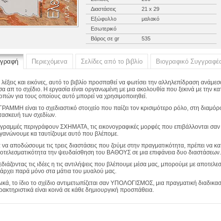
Διαστάσεις
21 x 29
Εξώφυλλο
μαλακό
Εσωτερικό
Βάρος σε gr
535
ιγραφή
Περιεχόμενα
Σελίδες από το βιβλίο
Βιογραφικό Συγγραφέ
 λέξεις και εικόνες, αυτό το βιβλίο προσπαθεί να φωτίσει την αλληλεπίδραση ανάμε
σα απ το σχέδιο. Η εργασία είναι οργανωμένη με μια ακολουθία που ξεκινά με την 
οπών για τους οποίους αυτό μπορεί να χρησιμοποιηθεί.
ΓΡΑΜΜΗ είναι το σχεδιαστικό στοιχείο που παίζει τον κρισιμότερο ρόλο, στη διαμό
τασκευή των σχεδίων.
 γραμμές περιγράφουν ΣΧΗΜΑΤΑ, τις εικονογραφικές μορφές που επιβάλλονται σαν ει
γανώνουμε κα ταυτίζουμε αυτό που βλέπομε.
α να αποδώσουμε τις τρεις διαστάσεις που ζούμε στην πραγματικότητα, πρέπει να κ
οτελεσματικότητα την ψευδαίσθηση του ΒΑΘΟΥΣ σε μια επιφάνεια δυο διαστάσεων.
εδιάζοντας τις ιδέες η τις αντιλήψεις που βλέπουμε μέσα μας, μπορούμε με αποτελ
άρχει παρά μόνο στα μάτια του μυαλού μας.
λικά, το ίδιο το σχέδιο αντιμετωπίζεται σαν ΥΠΟΛΟΓΙΣΜΟΣ, μια πραγματική διαδικασ
ρακτηριστικά είναι κοινά σε κάθε δημιουργική προσπάθεια.