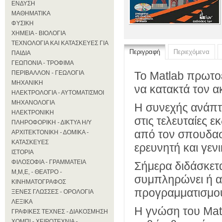
ΕΝΔΥΣΗ
ΜΑΘΗΜΑΤΙΚΑ
ΦΥΣΙΚΗ
ΧΗΜΕΙΑ - ΒΙΟΛΟΓΙΑ
ΤΕΧΝΟΛΟΓΙΑ ΚΑΙ ΚΑΤΑΣΚΕΥΕΣ ΓΙΑ
Περιγραφή
Περιεχόμενα
ΠΑΙΔΙΑ
ΓΕΩΠΟΝΙΑ - ΤΡΟΦΙΜΑ
ΠΕΡΙΒΑΛΛΟΝ - ΓΕΩΛΟΓΙΑ
Το Matlab πρωτοε
ΜΗΧΑΝΙΚΗ
να κατακτά τον α
ΗΛΕΚΤΡΟΛΟΓΙΑ - ΑΥΤΟΜΑΤΙΣΜΟΙ
ΜΗΧΑΝΟΛΟΓΙΑ
Η συνεχής ανάπτυ
ΗΛΕΚΤΡΟΝΙΚΗ
στις τελευταίες ε
ΠΛΗΡΟΦΟΡΙΚΗ - ΔΙΚΤΥΑ Η/Υ
από τον σπουδαστ
ΑΡΧΙΤΕΚΤΟΝΙΚΗ - ΔΟΜΙΚΑ -
ΚΑΤΑΣΚΕΥΕΣ
ερευνητή και γεν
ΙΣΤΟΡΙΑ
ΦΙΛΟΣΟΦΙΑ - ΓΡΑΜΜΑΤΕΙΑ
Σήμερα διδάσκετα
Μ,Μ,Ε, - ΘΕΑΤΡΟ -
συμπληρώνει ή α
ΚΙΝΗΜΑΤΟΓΡΑΦΟΣ
προγραμματισμο
ΞΕΝΕΣ ΓΛΩΣΣΕΣ - ΟΡΟΛΟΓΙΑ
ΛΕΞΙΚΑ
Η γνώση του Matl
ΓΡΑΦΙΚΕΣ ΤΕΧΝΕΣ - ΔΙΑΚΟΣΜΗΣΗ
ΧΟΜΠΙ - ΧΕΙΡΟΤΕΧΝΙΑ -