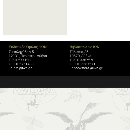
Εκδοτικός Όμιλος "ΙΩΝ"
Βιβλιοπωλείο ΙΩΝ
Συμπληγάδων 5
Σόλωνος 85
12131, Περιστέρι, Αθήνα
10679, Αθήνα
Τ: 2105771908
Τ: 210 3387570
Φ: 2105751438
Φ: 210 3387571
Ε:
info@iwn.gr
Ε:
bookstore@iwn.gr