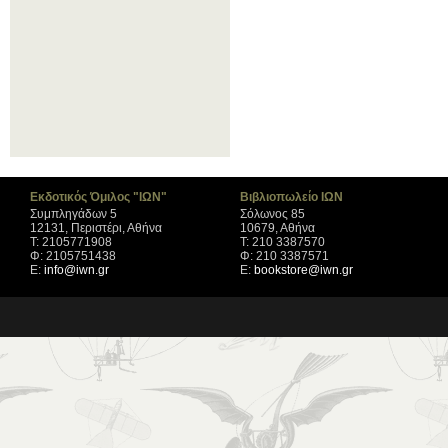
Εκδοτικός Όμιλος "ΙΩΝ"
Βιβλιοπωλείο ΙΩΝ
Συμπληγάδων 5
Σόλωνος 85
12131, Περιστέρι, Αθήνα
10679, Αθήνα
Τ: 2105771908
Τ: 210 3387570
Φ: 2105751438
Φ: 210 3387571
Ε:
info@iwn.gr
Ε:
bookstore@iwn.gr