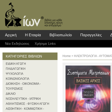
Αρχική
Η Εταιρία
Βιβλιοπωλείο
Παραγγελίες
Νέα Eκδηλώσεις
Χρήσιμα Links
ΚΑΤΗΓΟΡΙΕΣ ΒΙΒΛΙΩΝ
Home
>
ΗΛΕΚΤΡΟΛΟΓΙΑ - ΑΥΤΟΜΑ
ΕΙΔΙΚΗ ΑΓΩΓΗ
ΠΑΙΔΑΓΩΓΙΚΗ
ΨΥΧΟΛΟΓΙΑ
ΚΟΙΝΩΝΙΟΛΟΓΙΑ
ΔΙΟΙΚΗΣΗ - ΟΙΚΟΝΟΜΙΑ -
ΤΟΥΡΙΣΜΟΣ
ΔΙΚΑΙΟ
ΝΟΣΗΛΕΥΤΙΚΗ - ΙΑΤΡΙΚΗ
ΑΘΛΗΤΙΣΜΟΣ - ΦΥΣΙΚΗ ΑΓΩΓΗ
ΑΙΣΘΗΤΙΚΗ - ΚΟΜΜΩΤΙΚΗ -