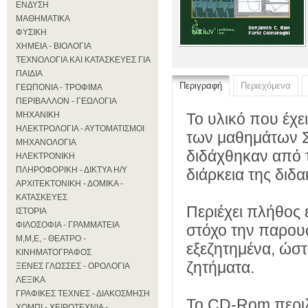
ΕΝΔΥΣΗ
ΜΑΘΗΜΑΤΙΚΑ
ΦΥΣΙΚΗ
ΧΗΜΕΙΑ - ΒΙΟΛΟΓΙΑ
ΤΕΧΝΟΛΟΓΙΑ ΚΑΙ ΚΑΤΑΣΚΕΥΕΣ ΓΙΑ
ΠΑΙΔΙΑ
Περιγραφή
Περιεχόμενα
ΓΕΩΠΟΝΙΑ - ΤΡΟΦΙΜΑ
ΠΕΡΙΒΑΛΛΟΝ - ΓΕΩΛΟΓΙΑ
ΜΗΧΑΝΙΚΗ
Το υλικό που έχε
ΗΛΕΚΤΡΟΛΟΓΙΑ - ΑΥΤΟΜΑΤΙΣΜΟΙ
των μαθημάτων 
ΜΗΧΑΝΟΛΟΓΙΑ
διδάχθηκαν από τ
ΗΛΕΚΤΡΟΝΙΚΗ
ΠΛΗΡΟΦΟΡΙΚΗ - ΔΙΚΤΥΑ Η/Υ
διάρκεια της διδα
ΑΡΧΙΤΕΚΤΟΝΙΚΗ - ΔΟΜΙΚΑ -
ΚΑΤΑΣΚΕΥΕΣ
Περιέχει πλήθος
ΙΣΤΟΡΙΑ
ΦΙΛΟΣΟΦΙΑ - ΓΡΑΜΜΑΤΕΙΑ
στόχο την παρουσ
Μ,Μ,Ε, - ΘΕΑΤΡΟ -
εξεζητημένα, ώστ
ΚΙΝΗΜΑΤΟΓΡΑΦΟΣ
ζητήματα.
ΞΕΝΕΣ ΓΛΩΣΣΕΣ - ΟΡΟΛΟΓΙΑ
ΛΕΞΙΚΑ
ΓΡΑΦΙΚΕΣ ΤΕΧΝΕΣ - ΔΙΑΚΟΣΜΗΣΗ
Το CD-Rom περιλ
ΧΟΜΠΙ - ΧΕΙΡΟΤΕΧΝΙΑ -