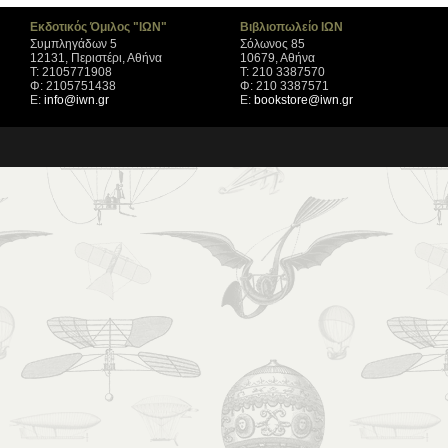
Εκδοτικός Όμιλος "ΙΩΝ"
Βιβλιοπωλείο ΙΩΝ
Συμπληγάδων 5
Σόλωνος 85
12131, Περιστέρι, Αθήνα
10679, Αθήνα
Τ: 2105771908
Τ: 210 3387570
Φ: 2105751438
Φ: 210 3387571
Ε:
info@iwn.gr
Ε:
bookstore@iwn.gr