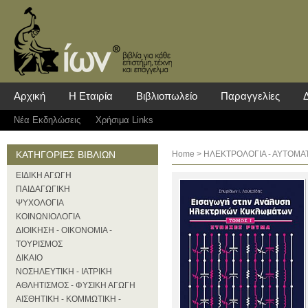
Αρχική
Η Εταιρία
Βιβλιοπωλείο
Παραγγελίες
Νέα Eκδηλώσεις
Χρήσιμα Links
ΚΑΤΗΓΟΡΙΕΣ ΒΙΒΛΙΩΝ
Home
>
ΗΛΕΚΤΡΟΛΟΓΙΑ - ΑΥΤΟΜΑ
ΕΙΔΙΚΗ ΑΓΩΓΗ
ΠΑΙΔΑΓΩΓΙΚΗ
ΨΥΧΟΛΟΓΙΑ
ΚΟΙΝΩΝΙΟΛΟΓΙΑ
ΔΙΟΙΚΗΣΗ - ΟΙΚΟΝΟΜΙΑ -
ΤΟΥΡΙΣΜΟΣ
ΔΙΚΑΙΟ
ΝΟΣΗΛΕΥΤΙΚΗ - ΙΑΤΡΙΚΗ
ΑΘΛΗΤΙΣΜΟΣ - ΦΥΣΙΚΗ ΑΓΩΓΗ
ΑΙΣΘΗΤΙΚΗ - ΚΟΜΜΩΤΙΚΗ -