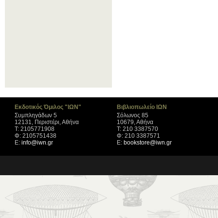
Εκδοτικός Όμιλος "ΙΩΝ"
Βιβλιοπωλείο ΙΩΝ
Συμπληγάδων 5
Σόλωνος 85
12131, Περιστέρι, Αθήνα
10679, Αθήνα
Τ: 2105771908
Τ: 210 3387570
Φ: 2105751438
Φ: 210 3387571
Ε:
info@iwn.gr
Ε:
bookstore@iwn.gr