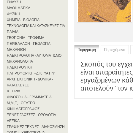
ΕΝΔΥΣΗ
ΜΑΘΗΜΑΤΙΚΑ
ΦΥΣΙΚΗ
ΧΗΜΕΙΑ - ΒΙΟΛΟΓΙΑ
ΤΕΧΝΟΛΟΓΙΑ ΚΑΙ ΚΑΤΑΣΚΕΥΕΣ ΓΙΑ
ΠΑΙΔΙΑ
ΓΕΩΠΟΝΙΑ - ΤΡΟΦΙΜΑ
ΠΕΡΙΒΑΛΛΟΝ - ΓΕΩΛΟΓΙΑ
ΜΗΧΑΝΙΚΗ
Περιγραφή
Περιεχόμενα
ΗΛΕΚΤΡΟΛΟΓΙΑ - ΑΥΤΟΜΑΤΙΣΜΟΙ
ΜΗΧΑΝΟΛΟΓΙΑ
Σκοπός του εγχει
ΗΛΕΚΤΡΟΝΙΚΗ
είναι απαραίτητε
ΠΛΗΡΟΦΟΡΙΚΗ - ΔΙΚΤΥΑ Η/Υ
εργαζομένων κάθε
ΑΡΧΙΤΕΚΤΟΝΙΚΗ - ΔΟΜΙΚΑ -
ΚΑΤΑΣΚΕΥΕΣ
αποτελούν "τον κ
ΙΣΤΟΡΙΑ
ΦΙΛΟΣΟΦΙΑ - ΓΡΑΜΜΑΤΕΙΑ
Μ,Μ,Ε, - ΘΕΑΤΡΟ -
ΚΙΝΗΜΑΤΟΓΡΑΦΟΣ
ΞΕΝΕΣ ΓΛΩΣΣΕΣ - ΟΡΟΛΟΓΙΑ
ΛΕΞΙΚΑ
ΓΡΑΦΙΚΕΣ ΤΕΧΝΕΣ - ΔΙΑΚΟΣΜΗΣΗ
ΧΟΜΠΙ - ΧΕΙΡΟΤΕΧΝΙΑ -