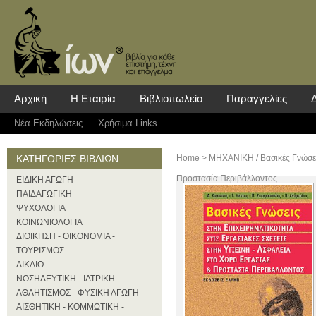
Αρχική
Η Εταιρία
Βιβλιοπωλείο
Παραγγελίες
Νέα Eκδηλώσεις
Χρήσιμα Links
ΚΑΤΗΓΟΡΙΕΣ ΒΙΒΛΙΩΝ
Home
>
ΜΗΧΑΝΙΚΗ
/ Βασικές Γνώσε
Προστασία Περιβάλλοντος
ΕΙΔΙΚΗ ΑΓΩΓΗ
ΠΑΙΔΑΓΩΓΙΚΗ
ΨΥΧΟΛΟΓΙΑ
ΚΟΙΝΩΝΙΟΛΟΓΙΑ
ΔΙΟΙΚΗΣΗ - ΟΙΚΟΝΟΜΙΑ -
ΤΟΥΡΙΣΜΟΣ
ΔΙΚΑΙΟ
ΝΟΣΗΛΕΥΤΙΚΗ - ΙΑΤΡΙΚΗ
ΑΘΛΗΤΙΣΜΟΣ - ΦΥΣΙΚΗ ΑΓΩΓΗ
ΑΙΣΘΗΤΙΚΗ - ΚΟΜΜΩΤΙΚΗ -