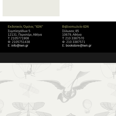
Εκδοτικός Όμιλος "ΙΩΝ"
Βιβλιοπωλείο ΙΩΝ
Συμπληγάδων 5
Σόλωνος 85
12131, Περιστέρι, Αθήνα
10679, Αθήνα
Τ: 2105771908
Τ: 210 3387570
Φ: 2105751438
Φ: 210 3387571
Ε:
info@iwn.gr
Ε:
bookstore@iwn.gr