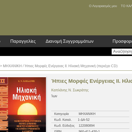
Ο Λογαριασμός μου
ΤΟ ΚΑ
ο
Παραγγελίες
Διανομή Συγγραμμάτων
Προσφορ
>
ΜΗΧΑΝΙΚΗ
/ Ήπιες Μορφές Ενέργειας ΙΙ. Ηλιακή Μηχανική (περιέχει CD)
Ήπιες Μορφές Ενέργειας ΙΙ. Ηλι
Καπλάνης Ν. Σωκράτης
Ίων
Κατηγορία
ΜΗΧΑΝΙΚΗ
Κωδ. Καταλ.
1-ΔΑ-52
Κωδ. Εύδοξος
122080894
ISBN
960-411-430-1