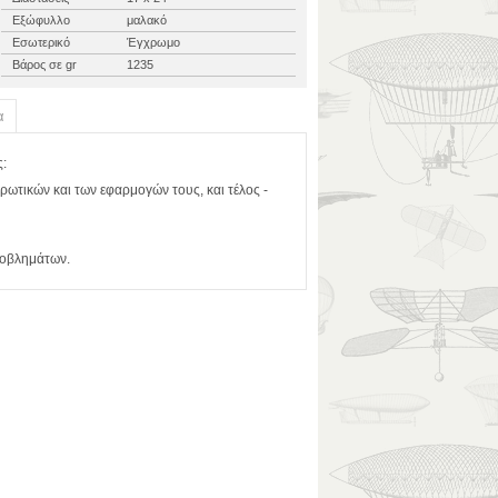
Εξώφυλλο
μαλακό
Εσωτερικό
Έγχρωμο
Βάρος σε gr
1235
α
ς:
ωτικών και των εφαρμογών τους, και τέλος -
ροβλημάτων.