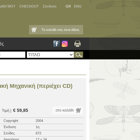
ΛΑΘΙ ΜΟΥ
CHECKOUT
Σύνδεση
GR
ENG
Το καλάθι σας είναι άδειο.
ές
ακή Μηχανική (περιέχει CD)
€ 59,85
στο καλάθι
Τιμή |
Copyright
2004
Έκδοση
1η
Σελίδες
672
Διαστάσεις
17 x 24