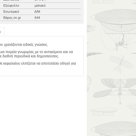
Εξώφυλλο
μαλακό
Εσωτερικό
Α/Μ
Βάρος σε gr
644
α
υ χρειάζονται ειδικές γνώσεις.
ια πορεία γνωριμίας με το αντικείμενο και να
 διεθνή περιοδικά και δημοσιεύσεις.
ε κεφαλαίου ελπίζεται να αποτελέσει οδηγό για