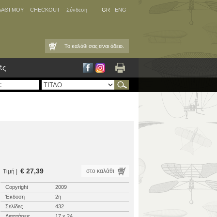
ΛΑΘΙ ΜΟΥ
CHECKOUT
Σύνδεση
GR
ENG
Το καλάθι σας είναι άδειο.
ές
€ 27,39
στο καλάθι
Τιμή |
Copyright
2009
Έκδοση
2η
Σελίδες
432
Διαστάσεις
17 x 24