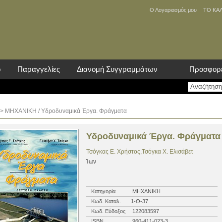
Ο Λογαριασμός μου
ΤΟ ΚΑ
ο
Παραγγελίες
Διανομή Συγγραμμάτων
Προσφορ
>
ΜΗΧΑΝΙΚΗ
/ Υδροδυναμικά Έργα. Φράγματα
Υδροδυναμικά Έργα. Φράγματα
Τσόγκας Ε. Χρήστος,Τσόγκα Χ. Ελισάβετ
Ίων
Κατηγορία
ΜΗΧΑΝΙΚΗ
Κωδ. Καταλ.
1-Θ-37
Κωδ. Εύδοξος
122083597
ISBN
960-411-023-3