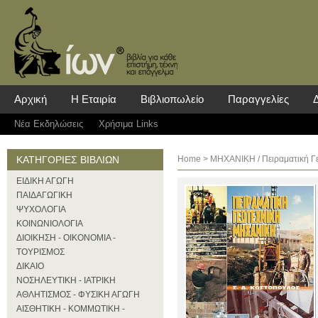
Αρχική
Η Εταιρία
Βιβλιοπωλείο
Παραγγελίες
Νέα Eκδηλώσεις
Χρήσιμα Links
ΚΑΤΗΓΟΡΙΕΣ ΒΙΒΛΙΩΝ
Home
>
ΜΗΧΑΝΙΚΗ
/ Πειραματική Γ
ΕΙΔΙΚΗ ΑΓΩΓΗ
ΠΑΙΔΑΓΩΓΙΚΗ
ΨΥΧΟΛΟΓΙΑ
ΚΟΙΝΩΝΙΟΛΟΓΙΑ
ΔΙΟΙΚΗΣΗ - ΟΙΚΟΝΟΜΙΑ -
ΤΟΥΡΙΣΜΟΣ
ΔΙΚΑΙΟ
ΝΟΣΗΛΕΥΤΙΚΗ - ΙΑΤΡΙΚΗ
ΑΘΛΗΤΙΣΜΟΣ - ΦΥΣΙΚΗ ΑΓΩΓΗ
ΑΙΣΘΗΤΙΚΗ - ΚΟΜΜΩΤΙΚΗ -