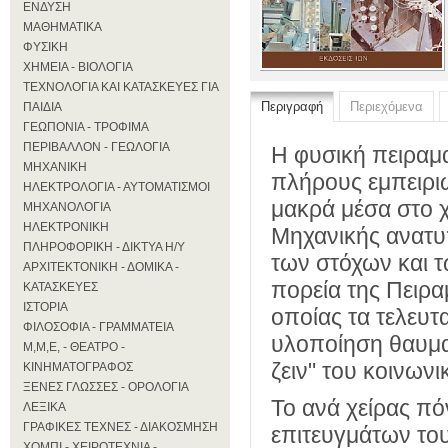
ΕΝΔΥΣΗ
ΜΑΘΗΜΑΤΙΚΑ
ΦΥΣΙΚΗ
ΧΗΜΕΙΑ - ΒΙΟΛΟΓΙΑ
ΤΕΧΝΟΛΟΓΙΑ ΚΑΙ ΚΑΤΑΣΚΕΥΕΣ ΓΙΑ
Περιγραφή
Περιεχόμενα
ΠΑΙΔΙΑ
ΓΕΩΠΟΝΙΑ - ΤΡΟΦΙΜΑ
ΠΕΡΙΒΑΛΛΟΝ - ΓΕΩΛΟΓΙΑ
Η φυσική πειραμα
ΜΗΧΑΝΙΚΗ
πλήρους εμπειρι
ΗΛΕΚΤΡΟΛΟΓΙΑ - ΑΥΤΟΜΑΤΙΣΜΟΙ
μακρά μέσα στο 
ΜΗΧΑΝΟΛΟΓΙΑ
ΗΛΕΚΤΡΟΝΙΚΗ
Μηχανικής ανατυ
ΠΛΗΡΟΦΟΡΙΚΗ - ΔΙΚΤΥΑ Η/Υ
των στόχων και 
ΑΡΧΙΤΕΚΤΟΝΙΚΗ - ΔΟΜΙΚΑ -
πορεία της Πειρα
ΚΑΤΑΣΚΕΥΕΣ
ΙΣΤΟΡΙΑ
οποίας τα τελευτ
ΦΙΛΟΣΟΦΙΑ - ΓΡΑΜΜΑΤΕΙΑ
υλοποίηση θαυμα
Μ,Μ,Ε, - ΘΕΑΤΡΟ -
ζειν" του κοινων
ΚΙΝΗΜΑΤΟΓΡΑΦΟΣ
ΞΕΝΕΣ ΓΛΩΣΣΕΣ - ΟΡΟΛΟΓΙΑ
Το ανά χείρας πό
ΛΕΞΙΚΑ
ΓΡΑΦΙΚΕΣ ΤΕΧΝΕΣ - ΔΙΑΚΟΣΜΗΣΗ
επιτευγμάτων το
ΧΟΜΠΙ - ΧΕΙΡΟΤΕΧΝΙΑ -