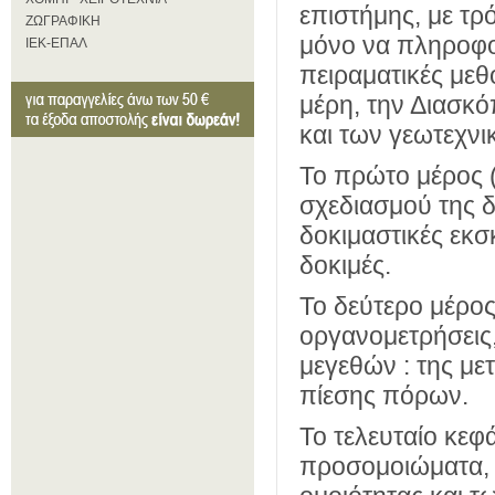
επιστήμης, με τρ
ΖΩΓΡΑΦΙΚΗ
μόνο να πληροφορ
ΙΕΚ-ΕΠΑΛ
πειραματικές μεθ
μέρη, την Διασκό
και των γεωτεχν
Το πρώτο μέρος (
σχεδιασμού της δ
δοκιμαστικές εκσκ
δοκιμές.
Το δεύτερο μέρος
οργανομετρήσεις
μεγεθών : της μετ
πίεσης πόρων.
Το τελευταίο κεφ
προσομοιώματα, ό