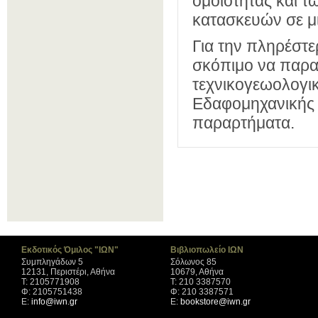
ομοιότητας και 
κατασκευών σε μ
Για την πληρέστ
σκόπιμο να παρατ
τεχνικογεωολογικ
Εδαφομηχανικής 
παραρτήματα.
Εκδοτικός Όμιλος "ΙΩΝ"
Βιβλιοπωλείο ΙΩΝ
Συμπληγάδων 5
Σόλωνος 85
12131, Περιστέρι, Αθήνα
10679, Αθήνα
Τ: 2105771908
Τ: 210 3387570
Φ: 2105751438
Φ: 210 3387571
Ε:
info@iwn.gr
Ε:
bookstore@iwn.gr