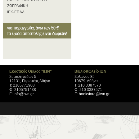
ΖΩΓΡΑΦΙΚΗ
ΙΕΚ-ΕΠΑΛ
Εκδοτικός Όμιλος "ΙΩΝ"
Βιβλιοπωλείο ΙΩΝ
Συμπληγάδων 5
Σόλωνος 85
12131, Περιστέρι, Αθήνα
10679, Αθήνα
Τ: 2105771908
Τ: 210 3387570
Φ: 2105751438
Φ: 210 3387571
Ε:
info@iwn.gr
Ε:
bookstore@iwn.gr