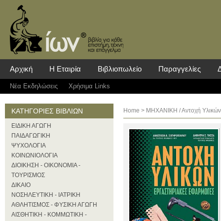
Αρχική
Η Εταιρία
Βιβλιοπωλείο
Παραγγελίες
Νέα Eκδηλώσεις
Χρήσιμα Links
ΚΑΤΗΓΟΡΙΕΣ ΒΙΒΛΙΩΝ
Home
>
ΜΗΧΑΝΙΚΗ
/ Αντοχή Υλικώ
ΕΙΔΙΚΗ ΑΓΩΓΗ
ΠΑΙΔΑΓΩΓΙΚΗ
ΨΥΧΟΛΟΓΙΑ
ΚΟΙΝΩΝΙΟΛΟΓΙΑ
ΔΙΟΙΚΗΣΗ - ΟΙΚΟΝΟΜΙΑ -
ΤΟΥΡΙΣΜΟΣ
ΔΙΚΑΙΟ
ΝΟΣΗΛΕΥΤΙΚΗ - ΙΑΤΡΙΚΗ
ΑΘΛΗΤΙΣΜΟΣ - ΦΥΣΙΚΗ ΑΓΩΓΗ
ΑΙΣΘΗΤΙΚΗ - ΚΟΜΜΩΤΙΚΗ -