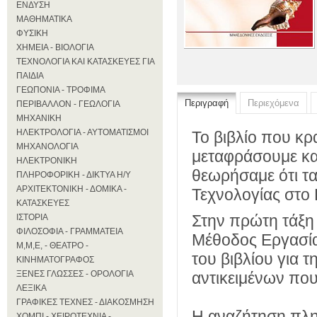
ΕΝΔΥΣΗ
ΜΑΘΗΜΑΤΙΚΑ
ΦΥΣΙΚΗ
ΧΗΜΕΙΑ - ΒΙΟΛΟΓΙΑ
ΤΕΧΝΟΛΟΓΙΑ ΚΑΙ ΚΑΤΑΣΚΕΥΕΣ ΓΙΑ
ΠΑΙΔΙΑ
ΓΕΩΠΟΝΙΑ - ΤΡΟΦΙΜΑ
Περιγραφή
Περιεχόμενα
ΠΕΡΙΒΑΛΛΟΝ - ΓΕΩΛΟΓΙΑ
ΜΗΧΑΝΙΚΗ
ΗΛΕΚΤΡΟΛΟΓΙΑ - ΑΥΤΟΜΑΤΙΣΜΟΙ
Το βιβλίο που κρ
ΜΗΧΑΝΟΛΟΓΙΑ
μεταφράσουμε κα
ΗΛΕΚΤΡΟΝΙΚΗ
θεωρήσαμε ότι τα
ΠΛΗΡΟΦΟΡΙΚΗ - ΔΙΚΤΥΑ Η/Υ
ΑΡΧΙΤΕΚΤΟΝΙΚΗ - ΔΟΜΙΚΑ -
Τεχνολογίας στο 
ΚΑΤΑΣΚΕΥΕΣ
Στην πρώτη τάξη
ΙΣΤΟΡΙΑ
ΦΙΛΟΣΟΦΙΑ - ΓΡΑΜΜΑΤΕΙΑ
Μέθοδος Εργασία
Μ,Μ,Ε, - ΘΕΑΤΡΟ -
του βιβλίου για 
ΚΙΝΗΜΑΤΟΓΡΑΦΟΣ
ΞΕΝΕΣ ΓΛΩΣΣΕΣ - ΟΡΟΛΟΓΙΑ
αντικειμένων που
ΛΕΞΙΚΑ
ΓΡΑΦΙΚΕΣ ΤΕΧΝΕΣ - ΔΙΑΚΟΣΜΗΣΗ
Η αναζήτηση πλη
ΧΟΜΠΙ - ΧΕΙΡΟΤΕΧΝΙΑ -