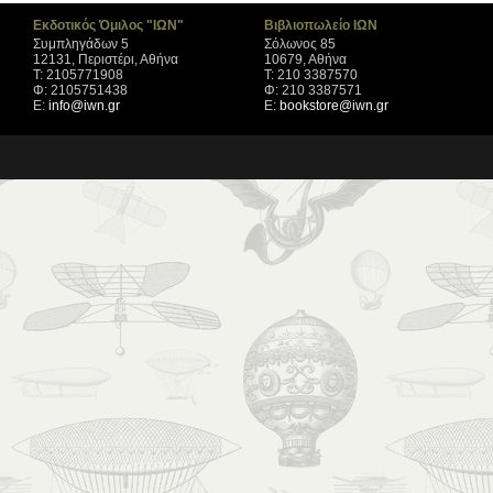
Εκδοτικός Όμιλος "ΙΩΝ"
Βιβλιοπωλείο ΙΩΝ
Συμπληγάδων 5
Σόλωνος 85
12131, Περιστέρι, Αθήνα
10679, Αθήνα
Τ: 2105771908
Τ: 210 3387570
Φ: 2105751438
Φ: 210 3387571
Ε:
info@iwn.gr
Ε:
bookstore@iwn.gr