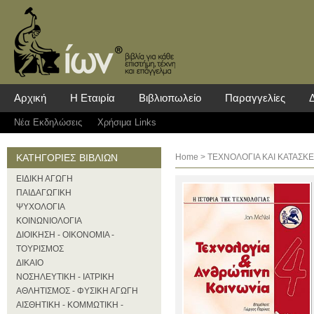
Αρχική
Η Εταιρία
Βιβλιοπωλείο
Παραγγελίες
Νέα Eκδηλώσεις
Χρήσιμα Links
ΚΑΤΗΓΟΡΙΕΣ ΒΙΒΛΙΩΝ
Home
>
ΤΕΧΝΟΛΟΓΙΑ ΚΑΙ ΚΑΤΑΣΚΕΥ
ΕΙΔΙΚΗ ΑΓΩΓΗ
ΠΑΙΔΑΓΩΓΙΚΗ
ΨΥΧΟΛΟΓΙΑ
ΚΟΙΝΩΝΙΟΛΟΓΙΑ
ΔΙΟΙΚΗΣΗ - ΟΙΚΟΝΟΜΙΑ -
ΤΟΥΡΙΣΜΟΣ
ΔΙΚΑΙΟ
ΝΟΣΗΛΕΥΤΙΚΗ - ΙΑΤΡΙΚΗ
ΑΘΛΗΤΙΣΜΟΣ - ΦΥΣΙΚΗ ΑΓΩΓΗ
ΑΙΣΘΗΤΙΚΗ - ΚΟΜΜΩΤΙΚΗ -