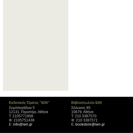
Εκδοτικός Όμιλος "ΙΩΝ"
Βιβλιοπωλείο ΙΩΝ
Συμπληγάδων 5
Σόλωνος 85
12131, Περιστέρι, Αθήνα
10679, Αθήνα
Τ: 2105771908
Τ: 210 3387570
Φ: 2105751438
Φ: 210 3387571
Ε:
info@iwn.gr
Ε:
bookstore@iwn.gr