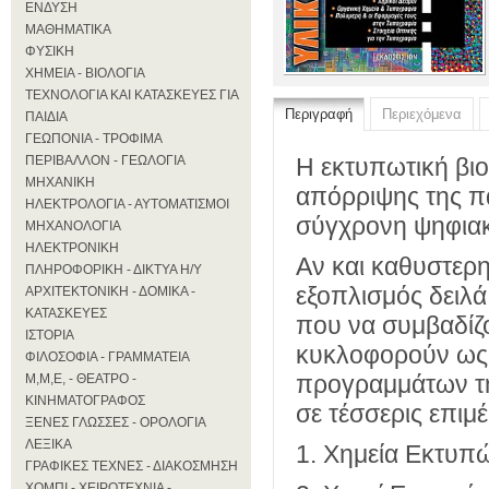
ΕΝΔΥΣΗ
ΜΑΘΗΜΑΤΙΚΑ
ΦΥΣΙΚΗ
ΧΗΜΕΙΑ - ΒΙΟΛΟΓΙΑ
ΤΕΧΝΟΛΟΓΙΑ ΚΑΙ ΚΑΤΑΣΚΕΥΕΣ ΓΙΑ
Περιγραφή
Περιεχόμενα
ΠΑΙΔΙΑ
ΓΕΩΠΟΝΙΑ - ΤΡΟΦΙΜΑ
ΠΕΡΙΒΑΛΛΟΝ - ΓΕΩΛΟΓΙΑ
Η εκτυπωτική βιο
ΜΗΧΑΝΙΚΗ
απόρριψης της πα
ΗΛΕΚΤΡΟΛΟΓΙΑ - ΑΥΤΟΜΑΤΙΣΜΟΙ
σύγχρονη ψηφιακ
ΜΗΧΑΝΟΛΟΓΙΑ
ΗΛΕΚΤΡΟΝΙΚΗ
Αν και καθυστερη
ΠΛΗΡΟΦΟΡΙΚΗ - ΔΙΚΤΥΑ Η/Υ
εξοπλισμός δειλά
ΑΡΧΙΤΕΚΤΟΝΙΚΗ - ΔΟΜΙΚΑ -
ΚΑΤΑΣΚΕΥΕΣ
που να συμβαδίζ
ΙΣΤΟΡΙΑ
κυκλοφορούν ως ε
ΦΙΛΟΣΟΦΙΑ - ΓΡΑΜΜΑΤΕΙΑ
προγραμμάτων τη
Μ,Μ,Ε, - ΘΕΑΤΡΟ -
ΚΙΝΗΜΑΤΟΓΡΑΦΟΣ
σε τέσσερις επιμ
ΞΕΝΕΣ ΓΛΩΣΣΕΣ - ΟΡΟΛΟΓΙΑ
ΛΕΞΙΚΑ
1. Χημεία Εκτυ
ΓΡΑΦΙΚΕΣ ΤΕΧΝΕΣ - ΔΙΑΚΟΣΜΗΣΗ
ΧΟΜΠΙ - ΧΕΙΡΟΤΕΧΝΙΑ -