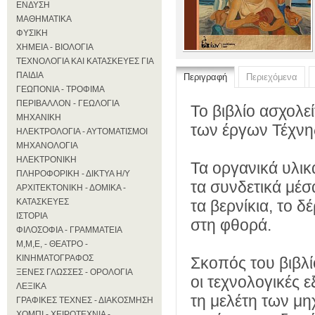
ΕΝΔΥΣΗ
ΜΑΘΗΜΑΤΙΚΑ
ΦΥΣΙΚΗ
ΧΗΜΕΙΑ - ΒΙΟΛΟΓΙΑ
ΤΕΧΝΟΛΟΓΙΑ ΚΑΙ ΚΑΤΑΣΚΕΥΕΣ ΓΙΑ
ΠΑΙΔΙΑ
Περιγραφή
Περιεχόμενα
ΓΕΩΠΟΝΙΑ - ΤΡΟΦΙΜΑ
ΠΕΡΙΒΑΛΛΟΝ - ΓΕΩΛΟΓΙΑ
Το βιβλίο ασχολε
ΜΗΧΑΝΙΚΗ
των έργων Τέχνη
ΗΛΕΚΤΡΟΛΟΓΙΑ - ΑΥΤΟΜΑΤΙΣΜΟΙ
ΜΗΧΑΝΟΛΟΓΙΑ
ΗΛΕΚΤΡΟΝΙΚΗ
Τα οργανικά υλι
ΠΛΗΡΟΦΟΡΙΚΗ - ΔΙΚΤΥΑ Η/Υ
τα συνδετικά μέσ
ΑΡΧΙΤΕΚΤΟΝΙΚΗ - ΔΟΜΙΚΑ -
ΚΑΤΑΣΚΕΥΕΣ
τα βερνίκια, το δ
ΙΣΤΟΡΙΑ
στη φθορά.
ΦΙΛΟΣΟΦΙΑ - ΓΡΑΜΜΑΤΕΙΑ
Μ,Μ,Ε, - ΘΕΑΤΡΟ -
ΚΙΝΗΜΑΤΟΓΡΑΦΟΣ
Σκοπός του βιβλ
ΞΕΝΕΣ ΓΛΩΣΣΕΣ - ΟΡΟΛΟΓΙΑ
οι τεχνολογικές 
ΛΕΞΙΚΑ
τη μελέτη των μη
ΓΡΑΦΙΚΕΣ ΤΕΧΝΕΣ - ΔΙΑΚΟΣΜΗΣΗ
ΧΟΜΠΙ - ΧΕΙΡΟΤΕΧΝΙΑ -