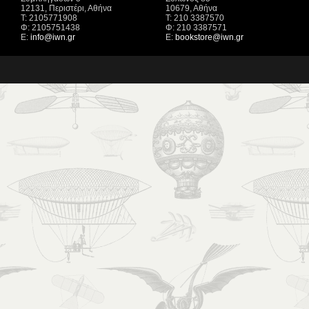
12131, Περιστέρι, Αθήνα
10679, Αθήνα
Τ: 2105771908
Τ: 210 3387570
Φ: 2105751438
Φ: 210 3387571
Ε:
info@iwn.gr
Ε:
bookstore@iwn.gr