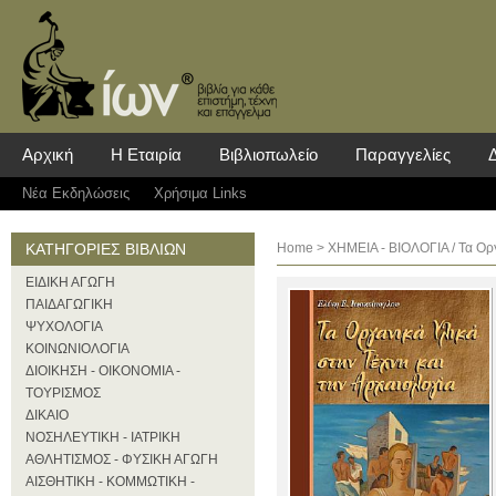
Αρχική
Η Εταιρία
Βιβλιοπωλείο
Παραγγελίες
Νέα Eκδηλώσεις
Χρήσιμα Links
ΚΑΤΗΓΟΡΙΕΣ ΒΙΒΛΙΩΝ
Home
>
ΧΗΜΕΙΑ - ΒΙΟΛΟΓΙΑ
/ Τα Ορ
ΕΙΔΙΚΗ ΑΓΩΓΗ
ΠΑΙΔΑΓΩΓΙΚΗ
ΨΥΧΟΛΟΓΙΑ
ΚΟΙΝΩΝΙΟΛΟΓΙΑ
ΔΙΟΙΚΗΣΗ - ΟΙΚΟΝΟΜΙΑ -
ΤΟΥΡΙΣΜΟΣ
ΔΙΚΑΙΟ
ΝΟΣΗΛΕΥΤΙΚΗ - ΙΑΤΡΙΚΗ
ΑΘΛΗΤΙΣΜΟΣ - ΦΥΣΙΚΗ ΑΓΩΓΗ
ΑΙΣΘΗΤΙΚΗ - ΚΟΜΜΩΤΙΚΗ -